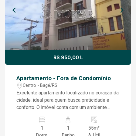
R$ 950,00 L
Apartamento - Fora de Condomínio
Centro - Bagé/RS
Excelente apartamento localizado no coração da
cidade, ideal para quem busca praticidade e
conforto. O imóvel conta com um ambiente
amplo e arejado, proporcionando um espaço
perfeito para sua rotina. Composto por uma
1
1
55m²
grande sala, cozinha funcional e banheiro bem
Dorm.
Banho
A. Útil