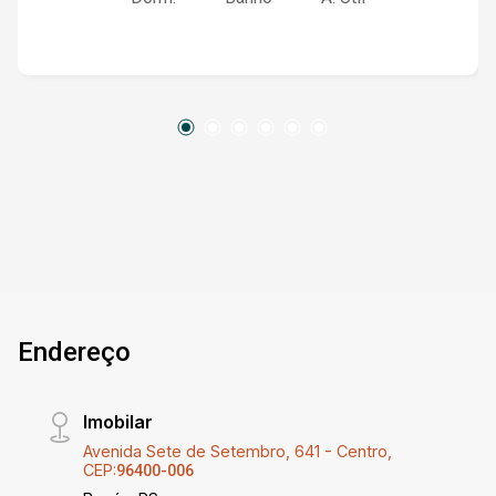
distribuído, o apartamento oferece tudo o que
você precisa para viver com qualidade e
comodidade. O valor do aluguel já inclui as taxas
de IPTU, condomínio e água, garantindo maior
praticidade e economia. Não perca a chance de
viver em um local central, com fácil acesso a
tudo o que a cidade tem a oferecer.
Endereço
Imobilar
Avenida Sete de Setembro, 641 - Centro,
CEP:
96400-006