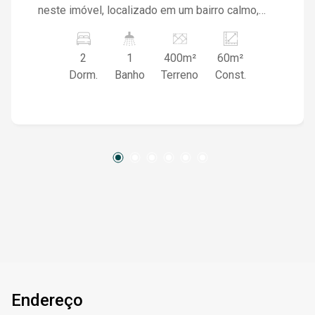
neste imóvel, localizado em um bairro calmo,
ideal para quem valoriza sossego e qualidade
de vida, a casa é bem arejada e iluminada.
2
1
400m²
60m²
Característica do imóvel: 02 dormitórios, sala,
Dorm.
Banho
Terreno
Const.
cozinha, banheiro
Endereço