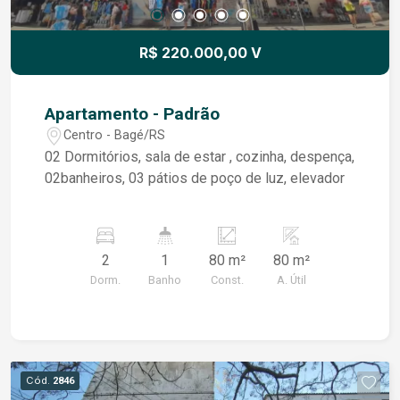
Também é uma excelente opção de investimento
para locação. Fale conosco e agende a sua visita!
R$ 220.000,00 V
Apartamento - Padrão
Centro - Bagé/RS
02 Dormitórios, sala de estar , cozinha, despença,
02banheiros, 03 pátios de poço de luz, elevador
2
1
80 m²
80 m²
Dorm.
Banho
Const.
A. Útil
Cód.
2846