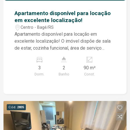
Apartamento disponível para locação
em excelente localização!
Centro - Bagé/RS
Apartamento disponível para locação em
excelente localização! O imóvel dispõe de sala
de estar, cozinha funcional, área de serviço
independente com sanitário de apoio,
proporcionando maior praticidade no dia a dia.
3
2
90 m²
Conta com 3 dormitórios, sendo um deles com
Dorm.
Banho
Const.
sacada voltada para a principal avenida da cidade,
oferecendo ótima iluminação natural e uma
agradável vista urbana. Possui ainda 2 banheiros,
garantindo conforto para toda a família.
Localizado em condomínio fechado, o
Cód.
2835
empreendimento oferece elevador e maior
segurança aos moradores, além de fácil acesso a
comércios, serviços, transporte público e demais