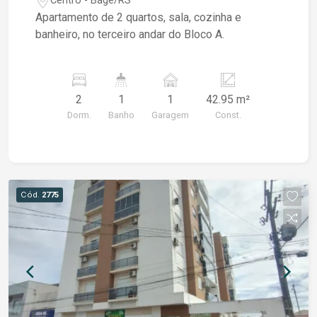
Centro - Bagé/RS
Apartamento de 2 quartos, sala, cozinha e
banheiro, no terceiro andar do Bloco A.
2
1
1
42.95 m²
Dorm.
Banho
Garagem
Const.
Cód.
2775