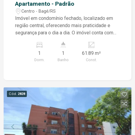
Apartamento - Padrão
Centro - Bagé/RS
Imóvel em condomínio fechado, localizado em
região central, oferecendo mais praticidade e
segurança para o dia a dia. O imóvel conta com
sala ampla, cozinha funcional e um pequeno pátio
privativo com tanque, proporcionando mais
1
1
61.89 m²
comodidade para as tarefas domésticas. Possui
Dorm.
Banho
Const.
ainda 01 dormitório e 01 banheiro, com
ambientes bem distribuídos e aconchegantes.
Uma excelente opção para quem busca morar
próximo a mercados, farmácias, transporte
público, comércios e demais facilidades da
Cód.
2828
região central.