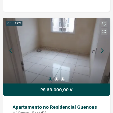
e acolhedor; - Churrasqueira ideal para receber
amigos e família; - Sacada estendida, trazendo
mais amplitude e conforto; - Área de serviço
funcional; - Semi mobiliado, com excelente
Cód.
2778
padrão de acabamento; - Vaga de
estacionamento coberta. Um apartamento que
une elegância, sofisticação e conforto em um
espaço harmonioso e cheio de personalidade.
Ideal para quem busca viver com qualidade,
segurança e estilo em uma das regiões que mais
cresce em Bagé. Quer morar ou investir aqui?
Entre em contato com os nossos corretores.
R$ 69.000,00 V
Apartamento no Residencial Guenoas