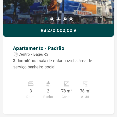
um ambiente agradável, estando a poucos
minutos do centro da cidade, com fácil acesso a
comércios, serviços e demais conveniências.
Uma excelente oportunidade para quem busca
um imóvel bem conservado, seguro e com ótima
R$ 270.000,00 V
localização.
Apartamento - Padrão
Centro - Bagé/RS
3 dormitórios sala de estar cozinha área de
serviço banheiro social
3
2
78 m²
78 m²
Dorm.
Banho
Const.
A. Útil