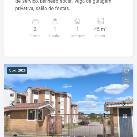
de serviço, banheiro social, vaga de garagem
privativa, salão de festas.
2
1
1
45 m²
Dorm.
Banho
Garagem
Const.
Cód.
2826