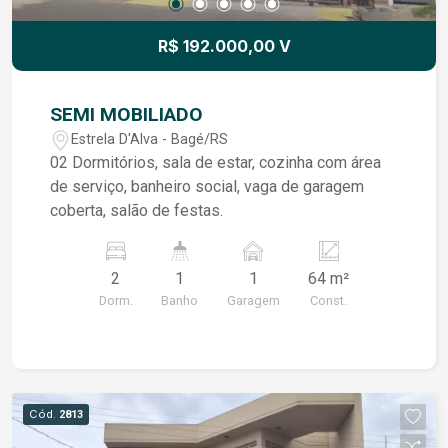
R$ 192.000,00 V
SEMI MOBILIADO
Estrela D'Alva - Bagé/RS
02 Dormitórios, sala de estar, cozinha com área
de serviço, banheiro social, vaga de garagem
coberta, salão de festas.
2
1
1
64 m²
Dorm.
Banho
Garagem
Const.
Cód.
2813