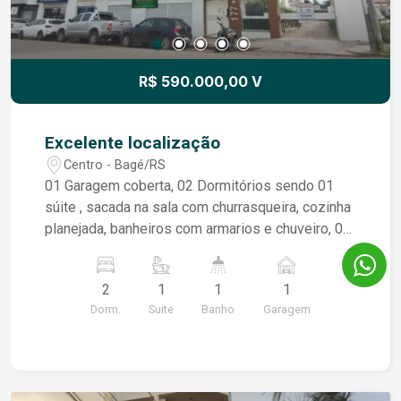
R$ 590.000,00 V
Excelente localização
Centro - Bagé/RS
01 Garagem coberta, 02 Dormitórios sendo 01
súite , sacada na sala com churrasqueira, cozinha
planejada, banheiros com armarios e chuveiro, 03
arcondicionados, ilunimação, espera de lareira ou
calefator.
2
1
1
1
Dorm.
Suite
Banho
Garagem