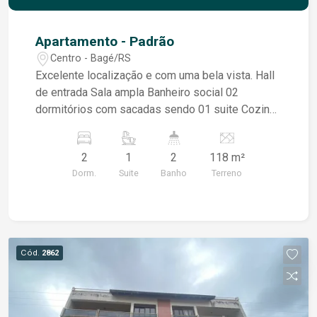
Apartamento - Padrão
Centro - Bagé/RS
Excelente localização e com uma bela vista. Hall
de entrada Sala ampla Banheiro social 02
dormitórios com sacadas sendo 01 suite Cozinha
e área de serviço com banheiro Aux Teto
rebaixado em gesso e iluminação Elevador
2
1
2
118 m²
Dorm.
Suite
Banho
Terreno
Cód.
2862