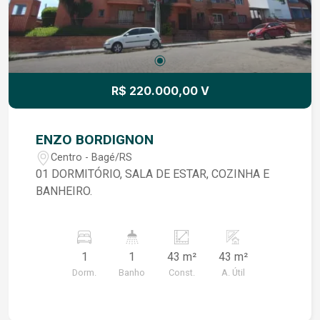
R$ 220.000,00 V
ENZO BORDIGNON
Centro - Bagé/RS
01 DORMITÓRIO, SALA DE ESTAR, COZINHA E
BANHEIRO.
1
1
43 m²
43 m²
Dorm.
Banho
Const.
A. Útil