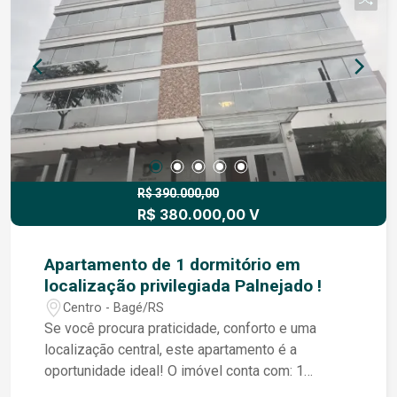
bancos, escolas e tudo o que você precisa no dia
a dia. Viva com qualidade, segurança e a
praticidade de fazer tudo a poucos passos de
casa. Entre em contato e agende sua visita.
Venha conhecer de perto o seu próximo lar!
R$ 390.000,00
R$ 380.000,00 V
Apartamento de 1 dormitório em
localização privilegiada Palnejado !
Centro - Bagé/RS
Se você procura praticidade, conforto e uma
localização central, este apartamento é a
oportunidade ideal! O imóvel conta com: 1
dormitório; Sala aconchegante com lareira;