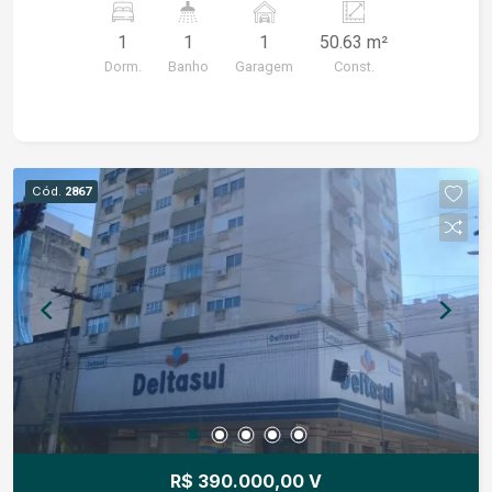
Cozinha com móveis planejados; Banheiro com
1
1
1
50.63 m²
box de vidro; Tubulação para gás; Vaga de
Dorm.
Banho
Garagem
Const.
garagem. Localizado na Rua Barão do Triunfo, em
uma região super central, próximo a
supermercado, farmácia, quartel e diversos
serviços essenciais, proporcionando muito mais
comodidade para o seu dia a dia. Ideal para quem
Cód.
2867
deseja morar bem ou investir em um imóvel com
excelente.
R$ 390.000,00 V