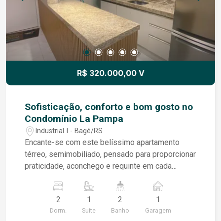
R$ 320.000,00 V
Sofisticação, conforto e bom gosto no
Condomínio La Pampa
Industrial I - Bagé/RS
Encante-se com este belíssimo apartamento
térreo, semimobiliado, pensado para proporcionar
praticidade, aconchego e requinte em cada
detalhe. Localizado no desejado Condomínio La
Pampa, o imóvel conta com: - 2 dormitórios,
2
1
2
1
sendo 1 suíte; - Sala de estar com lareira e
Dorm.
Suite
Banho
Garagem
cozinha integrada, criando um ambiente moderno