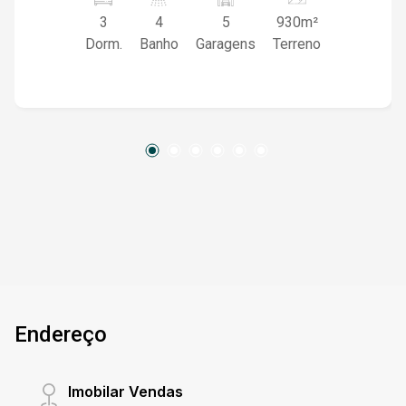
em uma localização extremamente central e
3
4
5
930m²
privilegiada, oferece um terreno totalmente
Dorm.
Banho
Garagens
Terreno
plano de impressionantes 930m². É o cenário
perfeito para quem valoriza a arquitetura
clássica e o conforto de estar perto de tudo, ou
para o investidor visionário que projeta a
construção de um edifício imponente em uma
das áreas mais valorizadas da cidade. Aqui, o
metro quadrado encontra a versatilidade: a
estrutura charmosa da casa convida a uma
modernização sofisticada, enquanto a amplitude
do lote garante viabilidade técnica para projetos
arquitetônicos audaciosos. Não é apenas uma
compra, é um movimento estratégico para quem
sabe que o centro é sempre o melhor lugar para
Endereço
se estar. Em Bagé, terrenos com essa
metragem e topografia são raridades que não
ficam disponíveis por muito tempo. Fale com
Imobilar Vendas
nossos corretores!!!