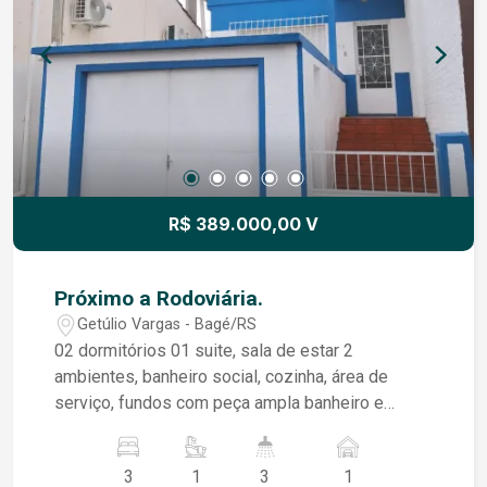
privacidade e segurança. É uma excelente opção
para quem busca uma residência funcional e com
ótimo custo-benefício. Agende sua visita!
R$ 389.000,00 V
Próximo a Rodoviária.
Getúlio Vargas - Bagé/RS
02 dormitórios 01 suite, sala de estar 2
ambientes, banheiro social, cozinha, área de
serviço, fundos com peça ampla banheiro e
churrasqueira e garagem coberta.
3
1
3
1