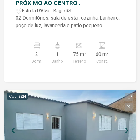
PRÓXIMO AO CENTRO .
Estrela D'Alva - Bagé/RS
02 Dormitórios. sala de estar. cozinha, banheiro,
poço de luz, lavanderia e patio pequeno.
2
1
75 m²
60 m²
Dorm.
Banho
Terreno
Const.
Cód.
2824