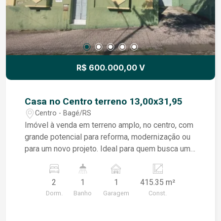
imóvel está inserido em uma região valorizada,
com fácil acesso aos principais serviços,
comércios, escolas e demais conveniências,
sendo uma excelente oportunidade para quem
deseja morar em um local tranquilo e bem
localizado.
R$ 600.000,00 V
Casa no Centro terreno 13,00x31,95
Centro - Bagé/RS
Imóvel à venda em terreno amplo, no centro, com
grande potencial para reforma, modernização ou
para um novo projeto. Ideal para quem busca um
terreno bem localizado com espaço e inúmeras
possibilidades de aproveitamento Localização
2
1
1
415.35 m²
privilegiada Terreno espaçoso Excelente
Dorm.
Banho
Garagem
Const.
oportunidade para morar ou investir