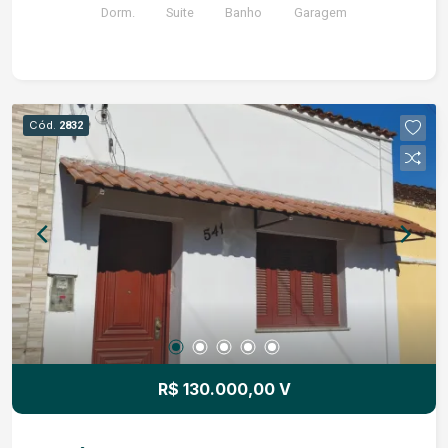
Dorm.
Suite
Banho
Garagem
Cód.
2832
R$ 130.000,00 V