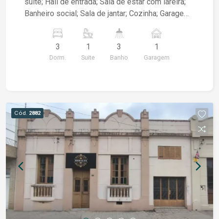
suíte; Hall de entrada; Sala de estar com lareira;
Banheiro social; Sala de jantar; Cozinha; Garagem
fechada para 01 veículo, além de acesso lateral
ao pátio, permitindo a entrada de mais veículos;
3
1
3
1
Pátio totalmente calçado; Terreno 11 X 30
Dorm.
Suite
Banho
Garagem
Cód.
2882