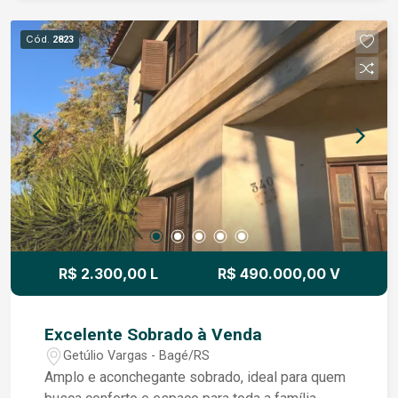
Hidráulica. Um imóvel funcional, aconchegante e
pronto para receber novos moradores. Entre em
Cód.
2823
contato para mais informações e agende sua
visita!
R$ 2.300,00 L
R$ 490.000,00 V
Excelente Sobrado à Venda
Getúlio Vargas - Bagé/RS
Amplo e aconchegante sobrado, ideal para quem