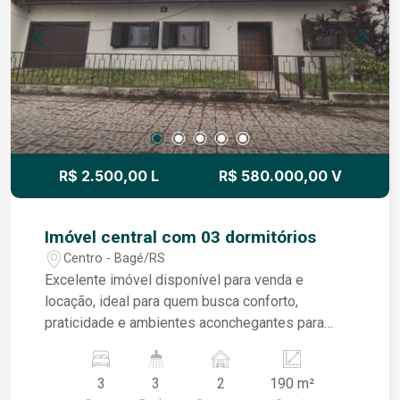
para toda a família. Agende uma visita e venha
conhecer de perto todos os detalhes deste
excelente sobrado. Você vai encontrar o lar que
sempre procurou!
R$ 2.500,00 L
R$ 580.000,00 V
Imóvel central com 03 dormitórios
Centro - Bagé/RS
Excelente imóvel disponível para venda e
locação, ideal para quem busca conforto,
praticidade e ambientes aconchegantes para
toda a família. A residência conta com uma ampla
sala de estar, lavabo e uma agradável sala íntima
3
3
2
190 m²
com lareira, proporcionando um ambiente