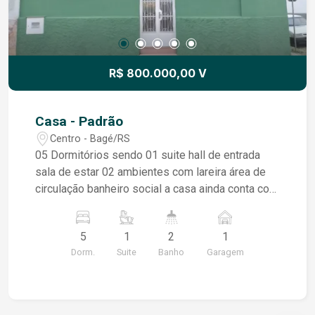
R$ 800.000,00 V
Casa - Padrão
Centro - Bagé/RS
05 Dormitórios sendo 01 suite hall de entrada
sala de estar 02 ambientes com lareira área de
circulação banheiro social a casa ainda conta com
sistema de placas solares e ar condicionado que
ficam também na venda. área de serviço cozinha
5
1
2
1
garagem poço de luz e pátio pequeno peças
Dorm.
Suite
Banho
Garagem
amplos podendo atender tanto residencial ou
comercial, escritórios ou consultórios