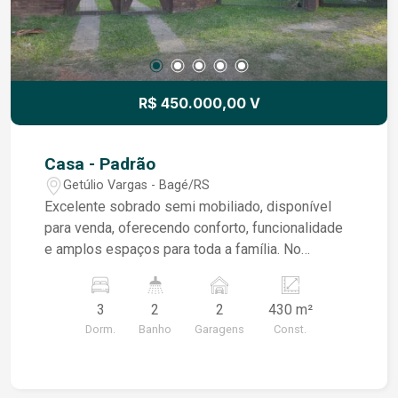
R$ 450.000,00 V
Casa - Padrão
Getúlio Vargas - Bagé/RS
Excelente sobrado semi mobiliado, disponível
para venda, oferecendo conforto, funcionalidade
e amplos espaços para toda a família. No
pavimento térreo, dispõe de uma ampla sala de
estar, um dormitório com closet ou banheiro,
3
2
2
430 m²
banheiro social e uma espaçosa cozinha
Dorm.
Banho
Garagens
Const.
equipada com lareira e móveis modulados,
proporcionando um ambiente acolhedor e prático
para o dia a dia. Integrada ao imóvel, encontra-se