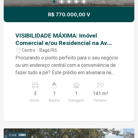
R$ 770.000,00 V
VISIBILIDADE MÁXIMA: Imóvel
Comercial e/ou Residencial na Av.
Marechal Floriano!
Centro - Bagé/RS
Procurando o ponto perfeito para o seu negócio
ou um endereço central com a conveniência de
fazer tudo a pé? Este prédio em alvenaria na
Avenida Marechal Floriano oferece exposição
comercial imbatível com 11,85 metros de
3
1
1
141 m²
fachada direta na avenida principal. Localizado
Dorm.
Banho
Garagem
Terreno
em região de altíssimo fluxo de pedestres e
veículos, é o cenário ideal para marcas que
exigem destaque. Características do Imóvel: Área
Interna Acolhedora: Dispõe de 3 quartos bem
distribuídos, cozinha prática, banheiro social e
Cód.
2880