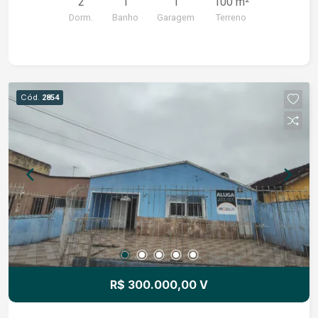
2
1
1
100 m²
Dorm.
Banho
Garagem
Terreno
Cód.
2854
R$ 300.000,00 V