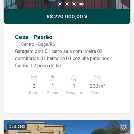
ambientes bem distribuídos e excelente
potencial para atender diferentes estilos de vida.
R$ 220.000,00 V
Agende uma visita e venha conhecer!
Casa - Padrão
Centro - Bagé/RS
Garagem para 01 carro sala com lareira 02
dormitórios 01 banheiro 01 cozinha pátio nos
fundos 02 poço de luz
2
1
1
200 m²
Dorm.
Banho
Garagem
Terreno
Cód.
2843