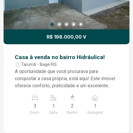
R$ 198.000,00 V
Casa à venda no bairro Hidráulica!
Tarumã - Bagé/RS
A oportunidade que você procurava para
conquistar a casa própria, está aqui! Este imóvel
oferece conforto, praticidade e um excelente
aproveitamento dos espaços, sendo ideal para
sua família. O imóvel possui: - 3 dormitórios,
3
1
2
1
sendo 1 suíte; - Sala de estar com cozinha
Dorm.
Suite
Banho
Garagem
integrada, proporcionando mais amplitude e
convivência; - Banheiro social; - Área de serviço; -
Pátio privativo; - Ótima localização no bairro