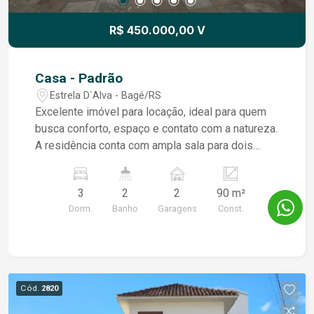
R$ 450.000,00 V
Casa - Padrão
Estrela D`Alva - Bagé/RS
Excelente imóvel para locação, ideal para quem
busca conforto, espaço e contato com a natureza.
A residência conta com ampla sala para dois
ambientes, varanda espaçosa, cozinha funcional
e 3 dormitórios, sendo 1 suíte. Possui ainda peça
3
2
2
90 m²
auxiliar, garagem ampla para 1 veículo e espaço
Dorm.
Banho
Garagens
Const.
de estacionamento descoberto. O terreno
oferece um amplo pátio gramado, com árvores
frutíferas, proporcionando um ambiente agradável
e tranquilo para toda a família.
Cód.
2820