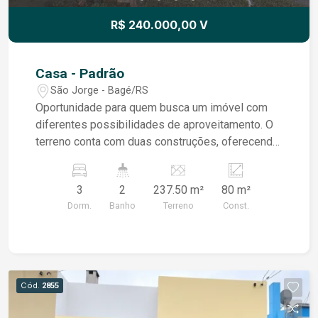
R$ 240.000,00 V
Casa - Padrão
São Jorge - Bagé/RS
Oportunidade para quem busca um imóvel com
diferentes possibilidades de aproveitamento. O
terreno conta com duas construções, oferecendo
um espaço versátil que pode atender a
diferentes necessidades, seja para moradia,
3
2
237.50 m²
80 m²
apoio familiar ou investimento Imóvel com bom
Dorm.
Banho
Terreno
Const.
potencial de utilização, localizado em região de
fácil acesso
Cód.
2855