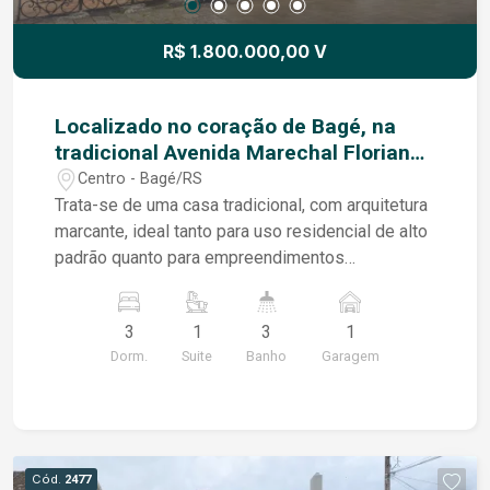
R$ 1.800.000,00 V
Localizado no coração de Bagé, na
tradicional Avenida Marechal Floriano,
este imóvel se destaca pela
Centro - Bagé/RS
combinação de terreno amplo,
Trata-se de uma casa tradicional, com arquitetura
construção sólida e excelente estado
marcante, ideal tanto para uso residencial de alto
de conservação, sendo uma
padrão quanto para empreendimentos
oportunidade rara na região central.
comerciais, institucionais ou profissionais, em
função da metragem e da localização estratégica.
3
1
3
1
Características do imóvel: Terreno com 760 m²
Dorm.
Suite
Banho
Garagem
Área construída de 348 m² Construção tradicional,
sólida e bem conservada Ambientes amplos e
bem distribuídos Excelente posição e
visibilidade Região com grande valorização e
fluxo Diferenciais: Localização central
Cód.
2477