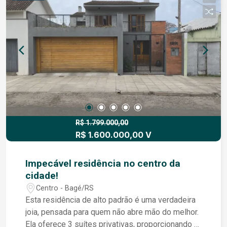
privilegiada Ideal para clínicas, escritórios,
escolas, sedes empresariais ou residência de
alto padrão Terreno amplo, raro na área central da
cidade Imóvel que preserva características
arquitetônicas clássicas Uma oportunidade
exclusiva para quem busca localização, espaço e
versatilidade no ponto mais valorizado de Bagé.
Agende a sua visita!!
R$ 1.799.000,00
R$ 1.600.000,00 V
Impecável residência no centro da
cidade!
Centro - Bagé/RS
Esta residência de alto padrão é uma verdadeira
joia, pensada para quem não abre mão do melhor.
Ela oferece 3 suítes privativas, proporcionando o