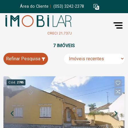
Área do Cliente
|
(053) 3242-2378
7 IMÓVEIS
Refinar Pesquisa
Cód.
2785