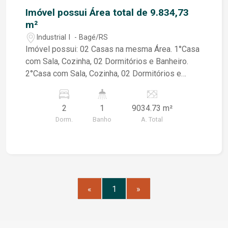
família. Não perca essa oportunidade única de
Imóvel possui Área total de 9.834,73
viver em uma casa que combina elegância,
m²
conforto e funcionalidade. Venha conhecer e se
Industrial I - Bagé/RS
apaixonar! Entre em contato conosco agora
Imóvel possui: 02 Casas na mesma Área. 1°Casa
mesmo e agende uma visita. Seu novo lar em
com Sala, Cozinha, 02 Dormitórios e Banheiro.
Bagé está esperando por você! Imagens
2°Casa com Sala, Cozinha, 02 Dormitórios e
ilustrativas
Banheiro.
2
1
9034.73 m²
Dorm.
Banho
A. Total
«
1
»