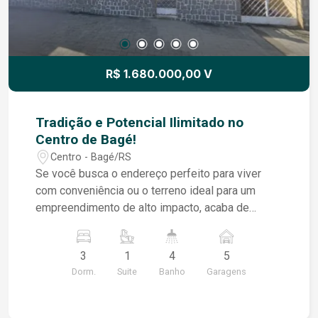
R$ 1.680.000,00 V
Tradição e Potencial Ilimitado no
Centro de Bagé!
Centro - Bagé/RS
Se você busca o endereço perfeito para viver
com conveniência ou o terreno ideal para um
empreendimento de alto impacto, acaba de
encontrar. Esta propriedade exclusiva, situada em
uma localização extremamente central e
3
1
4
5
privilegiada, oferece um terreno totalmente plano
Dorm.
Suite
Banho
Garagens
de impressionantes 930m². É o cenário perfeito
para quem valoriza a arquitetura clássica e o
conforto de estar perto de tudo, ou para o