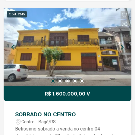
investidor visionário que projeta a construção de
um edifício imponente em uma das áreas mais
Cód.
2615
valorizadas da cidade. Aqui, o metro quadrado
encontra a versatilidade: a estrutura charmosa da
casa convida a uma modernização sofisticada,
enquanto a amplitude do lote garante viabilidade
técnica para projetos arquitetônicos audaciosos.
Não é apenas uma compra, é um movimento
estratégico para quem sabe que o centro é
sempre o melhor lugar para se estar. Em Bagé,
terrenos com essa metragem e topografia são
raridades que não ficam disponíveis por muito
tempo. Fale com nossos corretores!!!
R$ 1.600.000,00 V
SOBRADO NO CENTRO
Centro - Bagé/RS
Belissimo sobrado a venda no centro 04