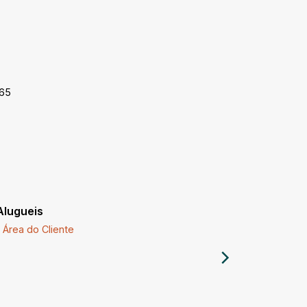
-65
Alugueis
Imóveis a
Área do Cliente
Comprar 