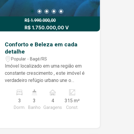
R$ 1.990.000,00
R$ 1.750.000,00 V
Conforto e Beleza em cada
detalhe
Popular - Bagé/RS
Imóvel localizado em uma região em
constante crescimento , este imóvel é
verdadeiro refúgio urbano une o
requinte da arquitetura contemporânea
com o prazer de um espaço ao ar livre
3
3
4
315 m²
único. O destaque fica por conta de um
Dorm.
Banho
Garagens
Const.
pátio amplo, privativo e encantador,
ideal para quem valoriza momentos
inesquecíveis em família ou entre
amigos.