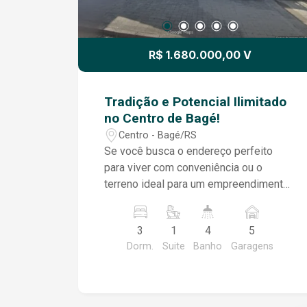
R$ 1.680.000,00 V
Tradição e Potencial Ilimitado
no Centro de Bagé!
Centro - Bagé/RS
Se você busca o endereço perfeito
para viver com conveniência ou o
terreno ideal para um empreendimento
de alto impacto, acaba de encontrar.
Esta propriedade exclusiva, situada em
3
1
4
5
uma localização extremamente central
Dorm.
Suite
Banho
Garagens
e privilegiada, oferece um terreno
totalmente plano de impressionantes
930m². É o cenário perfeito para quem
valoriza a arquitetura clássica e o