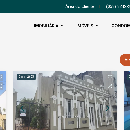
Área do Cliente
|
(053) 3242-
IMOBILIÁRIA
IMÓVEIS
CONDOM
Re
Cód.
2603