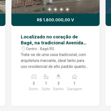
R$ 1.800.000,00 V
Localizado no coração de
Bagé, na tradicional Avenida
Marechal Floriano, este imóvel
Centro - Bagé/RS
se destaca pela combinação
Trata-se de uma casa tradicional, com
de terreno amplo, construção
arquitetura marcante, ideal tanto para
sólida e excelente estado de
uso residencial de alto padrão quanto
conservação, sendo uma
para empreendimentos comerciais,
oportunidade rara na região
institucionais ou profissionais, em
3
1
3
1
central.
função da metragem e da localização
Dorm.
Suite
Banho
Garagem
estratégica. Características do imóvel:
Terreno com 760 m² Área construída de
348 m² Construção tradicional, sólida e
bem conservada Ambientes amplos e