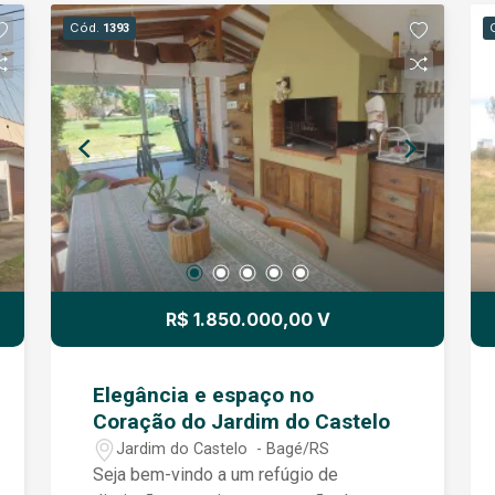
bem distribuídos Excelente posição e
Cód.
1393
visibilidade Região com grande
valorização e fluxo Diferenciais:
Localização central privilegiada Ideal
para clínicas, escritórios, escolas,
sedes empresariais ou residência de
alto padrão Terreno amplo, raro na área
central da cidade Imóvel que preserva
características arquitetônicas clássicas
Uma oportunidade exclusiva para quem
busca localização, espaço e
versatilidade no ponto mais valorizado
R$ 1.850.000,00 V
de Bagé. Agende a sua visita!!
Elegância e espaço no
Coração do Jardim do Castelo
Jardim do Castelo - Bagé/RS
Seja bem-vindo a um refúgio de