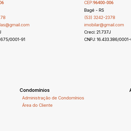
CEP:
06
96400-006
Bagé - RS
378
(53) 3242-2378
ndas@gmail.com
imobilar@gmail.com
J
Creci: 21.737J
.675/0001-91
CNPJ: 16.433.386/0001
Condomínios
Administração de Condomínios
Área do Cliente