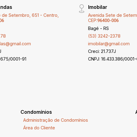
endas
Imobilar
 de Setembro, 651 - Centro,
Avenida Sete de Setemb
CEP:
06
96400-006
Bagé - RS
378
(53) 3242-2378
ndas@gmail.com
imobilar@gmail.com
J
Creci: 21.737J
.675/0001-91
CNPJ: 16.433.386/0001
Condomínios
Administração de Condomínios
Área do Cliente