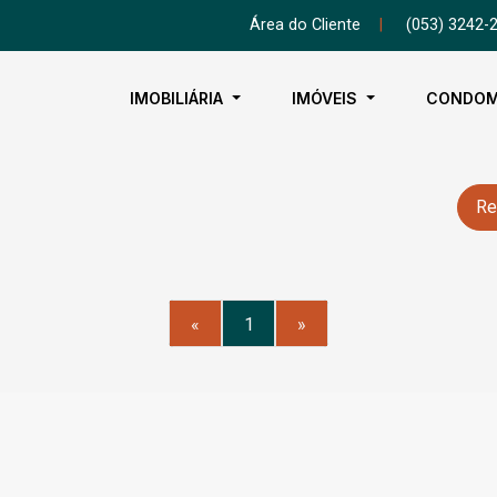
Área do Cliente
|
(053) 3242-
IMOBILIÁRIA
IMÓVEIS
CONDOM
Re
«
1
»