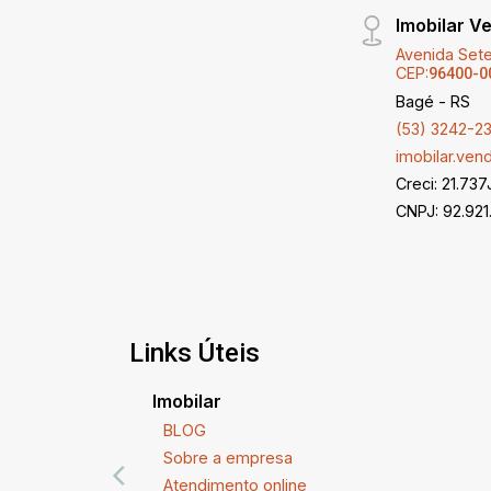
Imobilar V
Avenida Sete
CEP:
96400-0
Bagé - RS
(53) 3242-2
imobilar.ve
Creci: 21.737
CNPJ: 92.921
Links Úteis
Imobilar
BLOG
Sobre a empresa
Atendimento online