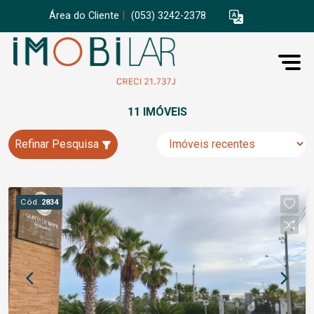
Área do Cliente
|
(053) 3242-2378
11 IMÓVEIS
Refinar Pesquisa
Cód.
2834