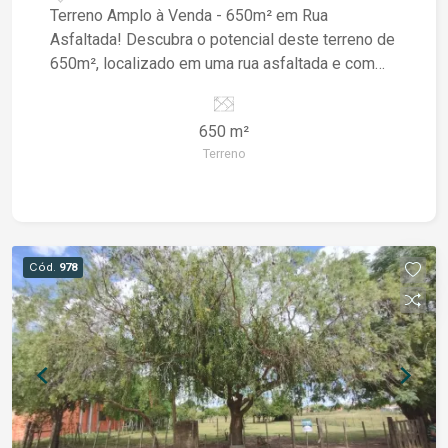
Terreno Amplo à Venda - 650m² em Rua
Asfaltada! Descubra o potencial deste terreno de
650m², localizado em uma rua asfaltada e com
excelente infraestrutura. Perfeito para quem
busca um espaço amplo para construir a casa
650 m²
dos sonhos ou investir em um projeto imobiliário.
Terreno
Aproveite esta oportunidade única em uma área
com grande valorização! Entre em contato e
transforme seu projeto em realidade!
Cód.
978