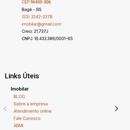
CEP:
96400-006
hoje mesmo para mais informações e agende
Bagé - RS
uma visita!
(53) 3242-2378
imobilar@gmail.com
Creci: 21.737J
CNPJ: 16.433.386/0001-65
Links Úteis
Imobilar
BLOG
Sobre a empresa
Atendimento online
Fale Conosco
ABMI