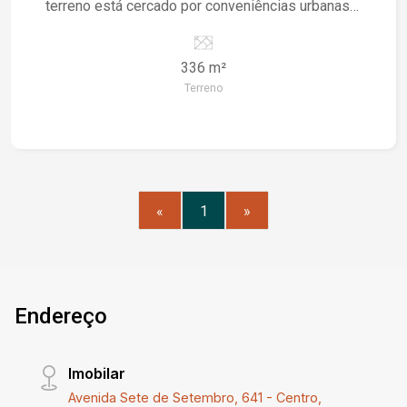
terreno está cercado por conveniências urbanas
e acessos fáceis a serviços essenciais. Com
uma localização central, é ideal para quem busca
336 m²
conveniência e mobilidade. Versatilidade sem
Terreno
Limites: Com uma área espaçosa de 336 m², há
espaço suficiente para realizar seus projetos
residenciais e comerciais. Seja para construir a
casa dos seus sonhos, abrir seu próprio negócio
ou ambas as opções, as possibilidades são
infinitas neste terreno multifuncional.
«
1
»
Investimento com Potencial: Como uma
propriedade central, este terreno oferece um
excelente potencial de valorização, seja para uso
pessoal ou como investimento. Aproveite a
demanda contínua por espaços residenciais e
Endereço
comerciais no bairro centro, garantindo retornos
sólidos para o futuro. Não perca esta
Imobilar
oportunidade de adquirir um terreno tão versátil e
estrategicamente localizado. Entre em contato
Avenida Sete de Setembro, 641 - Centro,