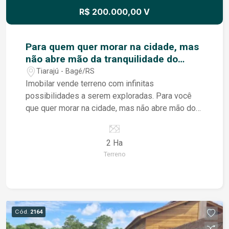
R$ 200.000,00 V
Para quem quer morar na cidade, mas
não abre mão da tranquilidade do
campo!
Tiarajú - Bagé/RS
Imobilar vende terreno com infinitas
possibilidades a serem exploradas. Para você
que quer morar na cidade, mas não abre mão do
sossego, da tranquilidade e do conforto que só o
campo oferece. São 2ha com possibilidade para
2 Ha
você morar ou empreender. 2km do coração da
Terreno
Cidade de Bagé, uma região que só cresce. Fale
conosco e agende já a sua visita!
Cód.
2164