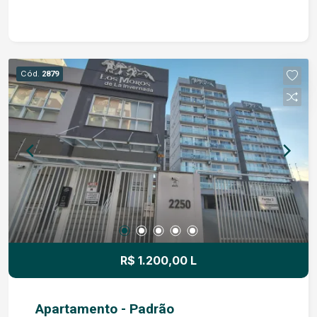
Características do Imóvel: Área Interna: 4 quartos,
3 salas (perfeitas para recepção, consultórios ou
áreas de convivência), cozinha espaçosa e
banheiro. Área Externa: Um pátio monumental,
Cód.
2879
raridade absoluta na região central, pronto para
estacionamento privativo, ampliações ou novos
blocos cirúrgicos/comerciais. Diferencial de
Fundo: Um galpão de alvenaria na lateral, ideal
para estacionamento, depósitos, ou até para
alugar separadamente. Também possui separada
da casa principal uma área com quarto, sala e
banheiro, que pode ser usada como
complemento da casa ou alugar separadamente.
Vocação Perfeita para Investidores e
Profissionais da Saúde: Dada a proximidade
R$ 1.200,00 L
imediata com a Santa Casa e a grandiosidade do
terreno, o imóvel tem o perfil ideal para: Clínicas
Médicas ou Odontológicas Integradas
Apartamento - Padrão