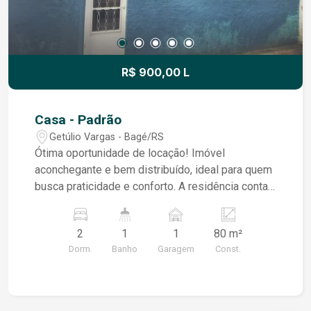
R$ 900,00 L
Casa - Padrão
Getúlio Vargas - Bagé/RS
Ótima oportunidade de locação! Imóvel
aconchegante e bem distribuído, ideal para quem
busca praticidade e conforto. A residência conta
com uma sala de estar agradável, dois
dormitórios, sala de jantar, banheiro, cozinha
2
1
1
80 m²
funcional e um pequeno espaço destinado à
Dorm.
Banho
Garagem
Const.
lavanderia. O imóvel também dispõe de pátio
compartilhado, proporcionando um ambiente
externo para maior comodidade dos moradores.
Uma excelente opção para quem deseja um lar