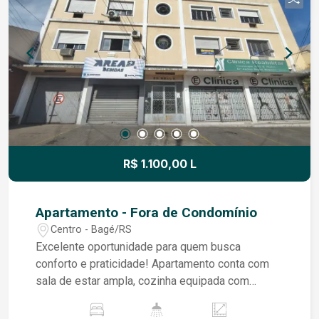
estado de conservação, o imóvel oferece
praticidade, conforto e um ambiente acolhedor
para toda a família. Agende uma visita e venha
conhecer de perto todos os detalhes deste
excelente sobrado. Você vai encontrar o lar que
sempre procurou!
R$ 1.100,00 L
Apartamento - Fora de Condomínio
Centro - Bagé/RS
Excelente oportunidade para quem busca
conforto e praticidade! Apartamento conta com
sala de estar ampla, cozinha equipada com
balcão e pia, área de serviço coberta com tanque,
banheiro social e dois dormitórios, sendo um