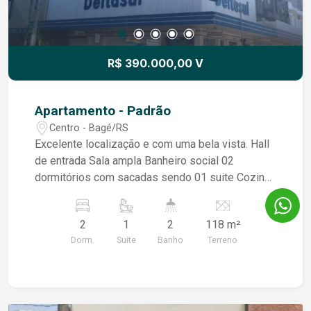
R$ 390.000,00 V
Apartamento - Padrão
Centro - Bagé/RS
Excelente localização e com uma bela vista. Hall
de entrada Sala ampla Banheiro social 02
dormitórios com sacadas sendo 01 suite Cozinha
e área de serviço com banheiro Aux Teto
rebaixado em gesso e iluminação Elevador
2
1
2
118 m²
Dorm.
Suite
Banho
Terreno