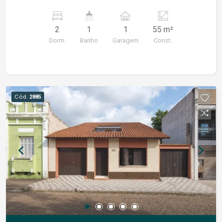
2
1
1
55 m²
Dorm.
Banho
Garagem
Const.
Cód.
2885