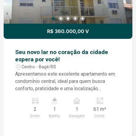
R$ 360.000,00 V
Seu novo lar no coração da cidade
espera por você!
Centro - Bagé/RS
Apresentamos este excelente apartamento em
condomínio central, ideal para quem busca
conforto, praticidade e uma localização
privilegiada. O imóvel conta com: 2 dormitórios;
Sala aconchegante; Cozinha funcional; Banheiro;
2
1
1
61 m²
Vaga de garagem; Todo em piso laminado,
Dorm.
Banho
Garagem
Const.
proporcionando elegância e conforto em todos
os ambientes. Localizado em uma das ruas mais
tradicionais do centro, onde cada esquina guarda