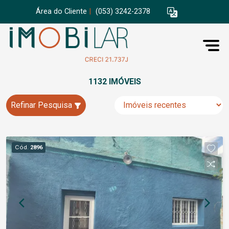
Área do Cliente
|
(053) 3242-2378
1132 IMÓVEIS
Refinar Pesquisa
Cód.
2896