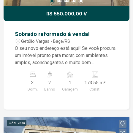
R$ 550.000,00 V
Sobrado reformado à venda!
Getúlio Vargas - Bagé/RS
O seu novo endereço está aqui! Se você procura
um imóvel pronto para morar, com ambientes
amplos, aconchegantes e muito bem
conservados, este sobrado é uma excelente
oportunidade! Destaques do imóvel: - 3
3
2
1
173.55 m²
dormitórios bem distribuídos; - Sala de estar
Dorm.
Banho
Garagem
Const.
perfeita para momentos de lazer; - Sala íntima
com lareira, ideal para reunir a família ou criar um
ambiente de descanso; - Sala de jantar integrada
e espaçosa; - 2 banheiros sociais; - Pátio; - Área
com churrasqueira e área de serviço; - Garagem
Cód.
2874
para 1 veículo. Totalmente reformado e em ótimo