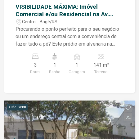
VISIBILIDADE MÁXIMA: Imóvel
Comercial e/ou Residencial na Av.
Marechal Floriano!
Centro - Bagé/RS
Procurando o ponto perfeito para o seu negócio
ou um endereço central com a conveniência de
fazer tudo a pé? Este prédio em alvenaria na
Avenida Marechal Floriano oferece exposição
comercial imbatível com 11,85 metros de
3
1
1
141 m²
fachada direta na avenida principal. Localizado
Dorm.
Banho
Garagem
Terreno
em região de altíssimo fluxo de pedestres e
veículos, é o cenário ideal para marcas que
exigem destaque. Características do Imóvel: Área
Interna Acolhedora: Dispõe de 3 quartos bem
distribuídos, cozinha prática, banheiro social e
Cód.
2880
uma charmosa sala de estar com lareira, perfeita
para o clima da nossa região. Terreno Otimizado:
Com 141,09 de área total, aproveitando ao
máximo o potencial construtivo no alinhamento