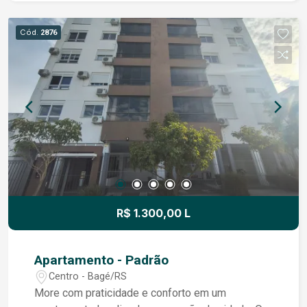
a memória da `Rainha da Fronteira`, este
apartamento une história, charme e a comodidade
Cód.
2876
de estar próximo a supermercados, farmácias,
bancos, escolas e tudo o que você precisa no dia
a dia. Viva com qualidade, segurança e a
praticidade de fazer tudo a poucos passos de
casa. Entre em contato e agende sua visita.
Venha conhecer de perto o seu próximo lar!
R$ 1.300,00 L
Apartamento - Padrão
Centro - Bagé/RS
More com praticidade e conforto em um