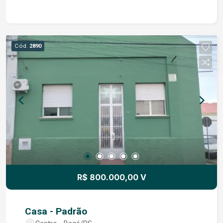
comercial, sendo uma excelente opção tanto para
morar quanto para investir. Dimensões do terreno:
8,55 m de frente por 32,00 m de profundidade.
Tudo o que você procura em um único imóvel!
Cód.
2890
Entre em contato conosco e agende a sua visita!
Oportunidade única!
R$ 800.000,00 V
Casa - Padrão