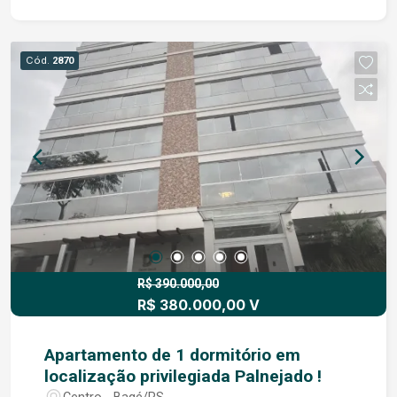
bancada, fogão a lenha e armários modulados,
oferecendo praticidade ao dia a dia Na área
íntima, o imóvel dispõe de três dormitórios,
Cód.
2870
sendo uma suíte, além de um banheiro social que
atende aos demais ambientes. Na parte externa,
a casa oferece uma garagem ampla com
churrasqueira, perfeita para reunir familiares e
amigos em momentos de lazer, além de um
pequeno pátio, ideal para quem aprecia um
espaço ao ar livre. Um imóvel que reúne conforto,
funcionalidade e excelente distribuição dos
ambientes, sendo uma ótima opção tanto para
moradia própria quanto para locação. Entre em
contato para mais informações e agende uma
R$ 390.000,00
R$ 380.000,00 V
visita.
Apartamento de 1 dormitório em
localização privilegiada Palnejado !