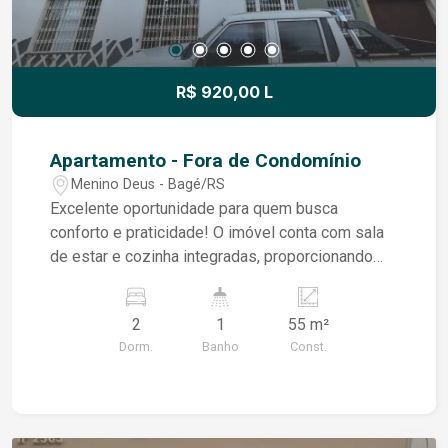
R$ 920,00 L
Apartamento - Fora de Condomínio
Menino Deus - Bagé/RS
Excelente oportunidade para quem busca
conforto e praticidade! O imóvel conta com sala
de estar e cozinha integradas, proporcionando
um ambiente moderno, funcional e aconchegante.
Dispõe de banheiro social e 2 dormitórios,
2
1
55 m²
oferecendo um espaço ideal para casais,
Dorm.
Banho
Const.
pequenas famílias ou quem deseja um ambiente
extra para escritório. Um imóvel com ótima
distribuição dos ambientes, perfeito para o dia a
dia. Entre em contato para mais informações e