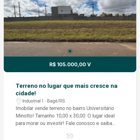
dormitórios, garantindo espaço e privacidade
para toda a família ou equipe. Conta ainda com
banheiro social, copa, cozinha, despensa e porão,
oferecendo praticidade e excelente capacidade
de armazenamento. Na área externa, o amplo
pátio proporciona diversas possibilidades de
utilização, complementado por uma área com
churrasqueira, perfeita para momentos de
confraternização e lazer. Um imóvel completo,
R$ 105.000,00 V
com estrutura diferenciada e excelente
localização, pronto para atender às mais diversas
necessidades. Agende uma visita e conheça todo
Terreno no lugar que mais cresce na
o potencial deste imóvel! Consulte valor de taxas
cidade!
Industrial I - Bagé/RS
Imobilar vende terreno no bairro Universitário
Minotto! Tamanho 10,00 x 30,00. O lugar ideal
para morar ou investir! Fale conosco e saiba
mais!