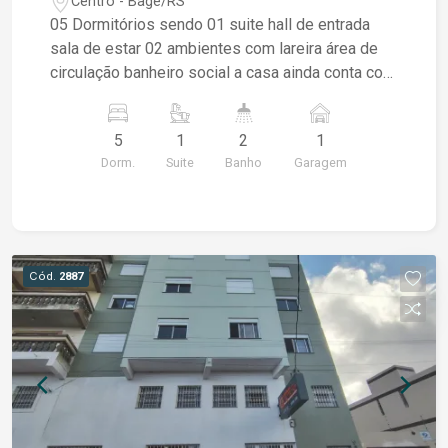
Centro - Bagé/RS
05 Dormitórios sendo 01 suite hall de entrada
sala de estar 02 ambientes com lareira área de
circulação banheiro social a casa ainda conta com
sistema de placas solares e ar condicionado que
ficam também na venda. área de serviço cozinha
5
1
2
1
garagem poço de luz e pátio pequeno peças
Dorm.
Suite
Banho
Garagem
amplos podendo atender tanto residencial ou
comercial, escritórios ou consultórios
Cód.
2887