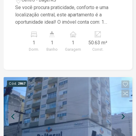
Centro - Bagé/RS
Se você procura praticidade, conforto e uma
localização central, este apartamento é a
oportunidade ideal! O imóvel conta com: 1
dormitório; Sala aconchegante com lareira;
Cozinha com móveis planejados; Banheiro com
1
1
1
50.63 m²
box de vidro; Tubulação para gás; Vaga de
Dorm.
Banho
Garagem
Const.
garagem. Localizado na Rua Barão do Triunfo, em
uma região super central, próximo a
supermercado, farmácia, quartel e diversos
serviços essenciais, proporcionando muito mais
comodidade para o seu dia a dia. Ideal para quem
Cód.
2867
deseja morar bem ou investir em um imóvel com
excelente.