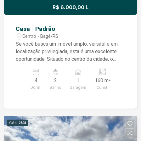
R$ 6.000,00 L
Casa - Padrão
Centro - Bagé/RS
Se você busca um imóvel amplo, versátil e em
localização privilegiada, esta é uma excelente
oportunidade. Situado no centro da cidade, o
imóvel oferece fácil acesso aos principais
serviços, comércios e vias, sendo ideal tanto
4
2
1
160 m²
para moradia quanto para instalação de
Dorm.
Banho
Garagem
Const.
empresas, escritórios, clínicas ou outras
atividades. Com ambientes espaçosos e muito
bem distribuídos, o imóvel é constituído por hall
de entrada, duas amplas salas com lareira,
proporcionando conforto e elegância, além de
Cód.
2893
uma aconchegante sala de estar. Na área íntima,
dispõe de uma suíte com closet e mais três