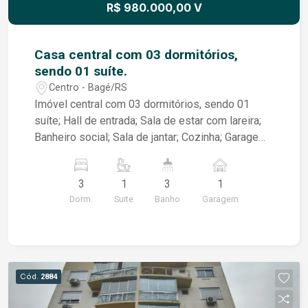
R$ 980.000,00 V
Casa central com 03 dormitórios,
sendo 01 suíte.
Centro - Bagé/RS
Imóvel central com 03 dormitórios, sendo 01
suíte; Hall de entrada; Sala de estar com lareira;
Banheiro social; Sala de jantar; Cozinha; Garagem
fechada para 01 veículo, além de acesso lateral
ao pátio, permitindo a entrada de mais veículos;
3
1
3
1
Pátio totalmente calçado; Terreno 11 X 30
Dorm.
Suite
Banho
Garagem
Cód.
2884