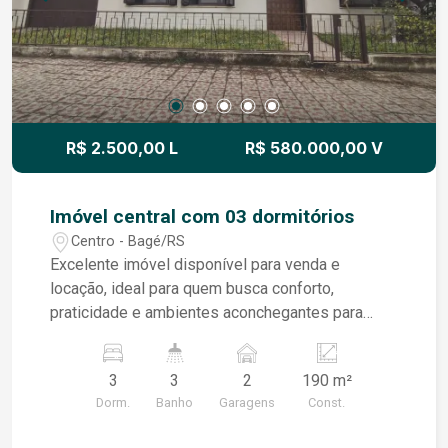
R$ 2.500,00 L
R$ 580.000,00 V
Imóvel central com 03 dormitórios
Centro - Bagé/RS
Excelente imóvel disponível para venda e
locação, ideal para quem busca conforto,
praticidade e ambientes aconchegantes para
toda a família. A residência conta com uma ampla
sala de estar, lavabo e uma agradável sala íntima
3
3
2
190 m²
com lareira, proporcionando um ambiente
Dorm.
Banho
Garagens
Const.
acolhedor para os dias mais frios. A cozinha é
funcional e bem planejada, equipada com