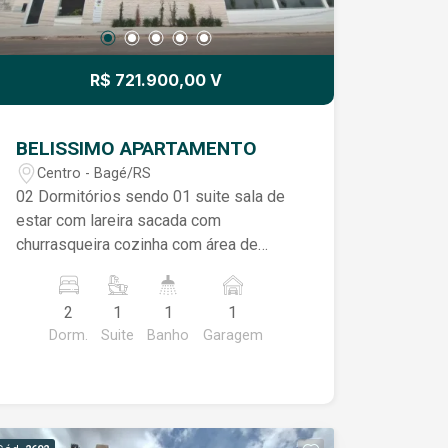
R$ 721.900,00 V
BELISSIMO APARTAMENTO
Centro - Bagé/RS
02 Dormitórios sendo 01 suite sala de
estar com lareira sacada com
churrasqueira cozinha com área de
serviço banheiro social vaga de
garagem opcional elevador salão de
2
1
1
1
festas
Dorm.
Suite
Banho
Garagem