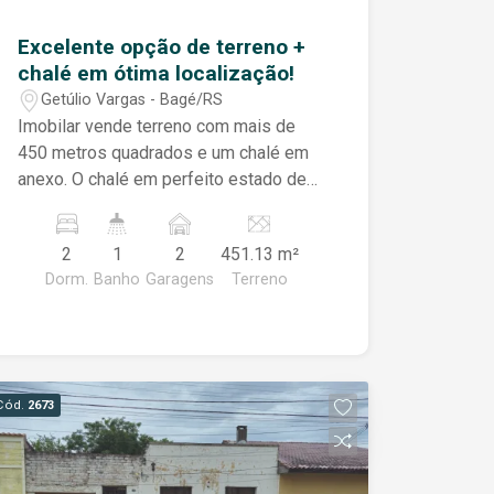
Excelente opção de terreno +
chalé em ótima localização!
Getúlio Vargas - Bagé/RS
Imobilar vende terreno com mais de
450 metros quadrados e um chalé em
anexo. O chalé em perfeito estado de
conservação, possui varanda, 2
dormitórios, sala de estar, banheiro,
2
1
2
451.13 m²
cozinha, pátio com churrasqueira e
Dorm.
Banho
Garagens
Terreno
estacionamento coberto. Ao lado, um
terreno com infinitas possibilidades a
serem exploradas, tanto para fins
residenciais quanto comerciais. Uma
verdadeira raridade, com excelente
Cód.
2673
localização. Fale conosco e agende a
sua visita!