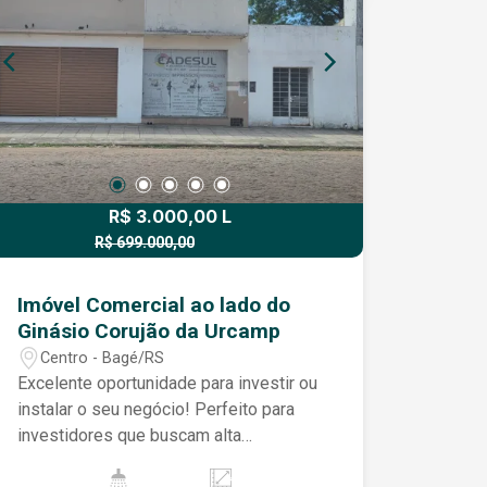
garantindo mais comodidade e
organização. Um imóvel que une
conforto, boa distribuição dos espaços
e muita luz natural ? pronto para receber
você e transformar em seu novo lar.
R$ 3.000,00 L
R$ 699.000,00
R$ 650.000,00 V
Imóvel Comercial ao lado do
Ginásio Corujão da Urcamp
Centro - Bagé/RS
Excelente oportunidade para investir ou
instalar o seu negócio! Perfeito para
investidores que buscam alta
valorização ou empreendedores que