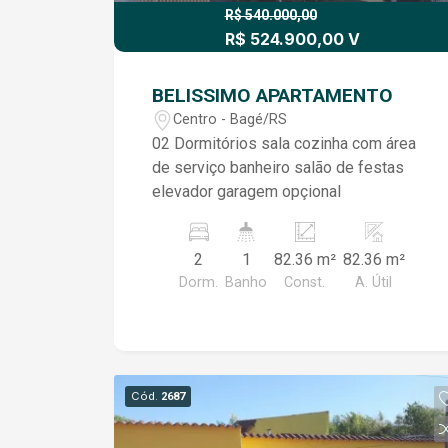
R$ 540.000,00
R$ 524.900,00 V
BELISSIMO APARTAMENTO
Centro - Bagé/RS
02 Dormitórios sala cozinha com área
de serviço banheiro salão de festas
elevador garagem opçional
2
1
82.36 m²
82.36 m²
Dorm.
Banho
Const.
A. Útil
Cód.
2687