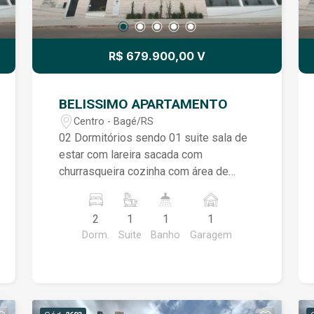
R$ 679.900,00 V
BELISSIMO APARTAMENTO
Centro - Bagé/RS
02 Dormitórios sendo 01 suite sala de
estar com lareira sacada com
churrasqueira cozinha com área de
serviço banheiro social vaga de
garagem opcional elevador salão de
2
1
1
1
festas
Dorm.
Suite
Banho
Garagem