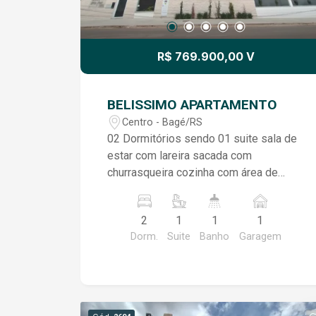
R$ 769.900,00 V
BELISSIMO APARTAMENTO
Centro - Bagé/RS
02 Dormitórios sendo 01 suite sala de
estar com lareira sacada com
churrasqueira cozinha com área de
serviço banheiro social vaga de
garagem opcional elevador salão de
2
1
1
1
festas
Dorm.
Suite
Banho
Garagem