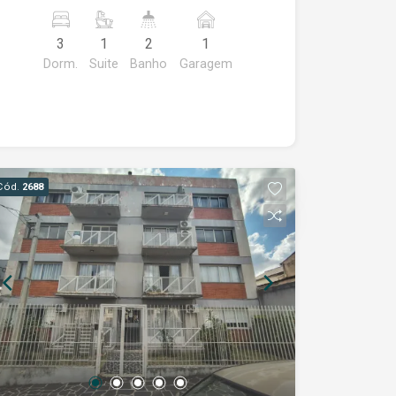
ÁREA DE SERVIÇO BANHEIRO SOCIAL
VAGA DE GARAGEM COBERTA
3
1
2
1
ADCIONAL ELEVADOR SALÃO DE
Dorm.
Suite
Banho
Garagem
FESTAS
Cód.
2688