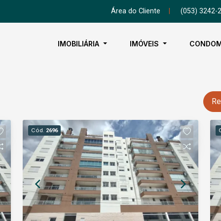
Área do Cliente
|
(053) 3242-
IMOBILIÁRIA
IMÓVEIS
CONDOM
Re
Cód.
2696