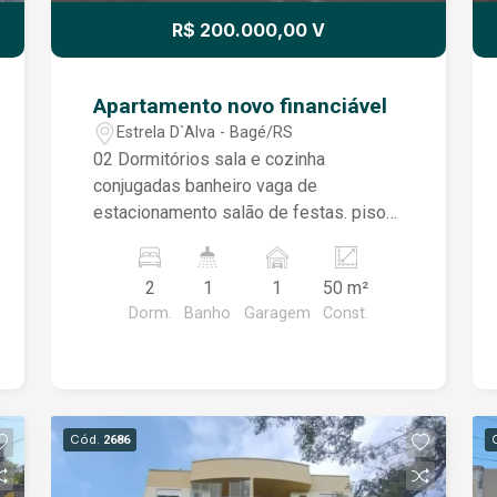
R$ 200.000,00 V
Apartamento novo financiável
Estrela D`Alva - Bagé/RS
02 Dormitórios sala e cozinha
conjugadas banheiro vaga de
estacionamento salão de festas. piso
laminado
2
1
1
50 m²
Dorm.
Banho
Garagem
Const.
Cód.
2686