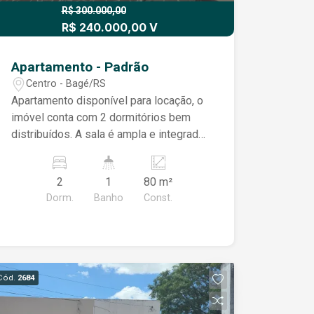
R$ 300.000,00
R$ 240.000,00 V
Apartamento - Padrão
Centro - Bagé/RS
Apartamento disponível para locação, o
imóvel conta com 2 dormitórios bem
distribuídos. A sala é ampla e integrada
a uma sacada estendida,
proporcionando ótima ventilação e um
2
1
80 m²
ambiente agradável para relaxar ou
Dorm.
Banho
Const.
receber visitas. A excelente iluminação
natural valoriza cada ambiente, tornando
o apartamento ainda mais
aconchegante ao longo do dia. A
cozinha é funcional e bem organizada,
Cód.
2684
oferecendo praticidade no dia a dia,
além de lavanderia separada,