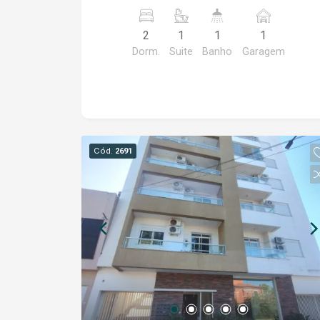
banheiro social. salão de festas
elevador garagem opcional coberta
2
1
1
1
Dorm.
Suite
Banho
Garagem
Cód.
2691