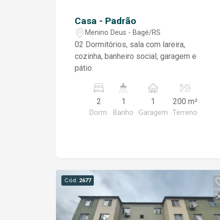
Casa - Padrão
Menino Deus - Bagé/RS
02 Dormitórios, sala com lareira,
cozinha, banheiro social, garagem e
pátio.
2
1
1
200 m²
Dorm.
Banho
Garagem
Terreno
Cód.
2677