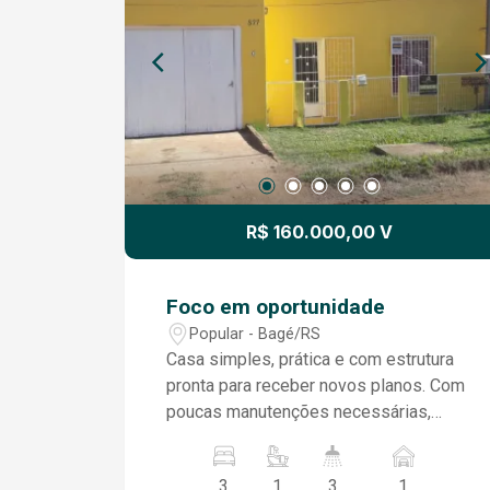
R$ 160.000,00 V
Foco em oportunidade
Popular - Bagé/RS
Casa simples, prática e com estrutura
pronta para receber novos planos. Com
poucas manutenções necessárias,
permite que você invista aos poucos e
transforme no seu lar ideal. Preço
3
1
3
1