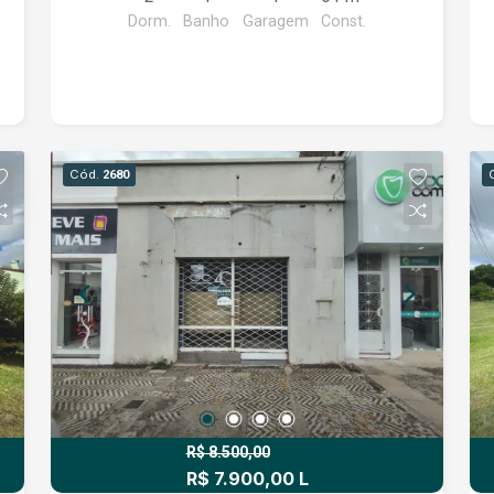
Dorm.
Banho
Garagem
Const.
Cód.
2680
R$ 8.500,00
R$ 7.900,00 L