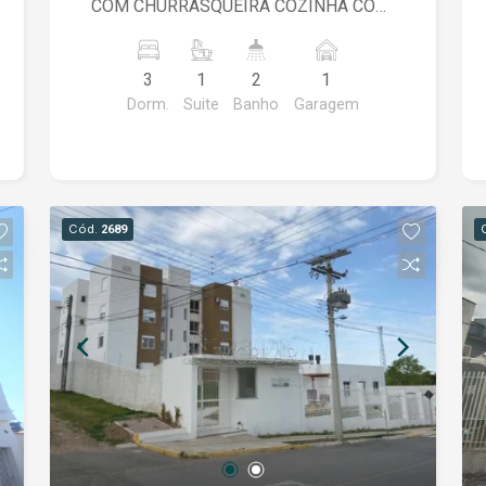
COM CHURRASQUEIRA COZINHA COM
ÁREA DE SERVIÇO BANHEIRO SOCIAL
VAGA DE GARAGEM COBERTA
3
1
2
1
ADCIONAL ELEVADOR SALÃO DE
Dorm.
Suite
Banho
Garagem
FESTAS
Cód.
2689