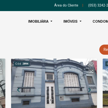
Área do Cliente
|
(053) 3242-
IMOBILIÁRIA
IMÓVEIS
CONDOM
Re
Cód.
2894