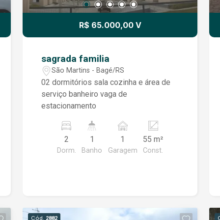
R$ 65.000,00 V
sagrada familia
São Martins - Bagé/RS
02 dormitórios sala cozinha e área de
serviço banheiro vaga de
estacionamento
2
1
1
55 m²
Dorm.
Banho
Garagem
Const.
Cód.
2882