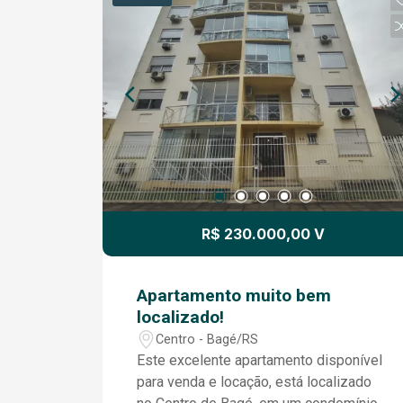
perfeito para o dia a dia. Entre em
contato para mais informações e
agende uma visita!
R$ 230.000,00 V
Apartamento muito bem
localizado!
Centro - Bagé/RS
Este excelente apartamento disponível
para venda e locação, está localizado