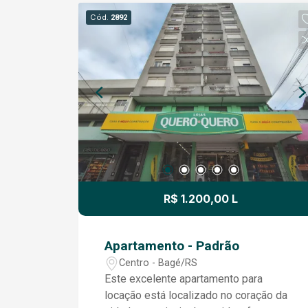
um banheiro social bem distribuído. O
Cód.
2892
apartamento está situado em
condomínio fechado, com portaria
eletrônica, piscina e salão de festas,
proporcionando mais segurança, lazer e
comodidade para você e sua família.
R$ 1.200,00 L
Apartamento - Padrão
Centro - Bagé/RS
Este excelente apartamento para
locação está localizado no coração da