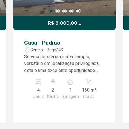
R$ 6.000,00 L
Casa - Padrão
Centro - Bagé/RS
Se você busca um imóvel amplo,
versátil e em localização privilegiada,
esta é uma excelente oportunidade.
Situado no centro da cidade, o imóvel
oferece fácil acesso aos principais
4
2
1
160 m²
serviços, comércios e vias, sendo ideal
Dorm.
Banho
Garagem
Const.
tanto para moradia quanto para
instalação de empresas, escritórios,
clínicas ou outras atividades. Com
ambientes espaçosos e muito bem
distribuídos, o imóvel é constituído por