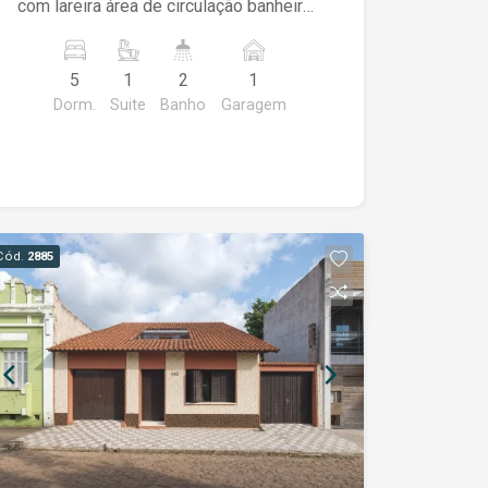
com lareira área de circulação banheiro
social a casa ainda conta com sistema
de placas solares e ar condicionado
5
1
2
1
que ficam também na venda. área de
Dorm.
Suite
Banho
Garagem
serviço cozinha garagem poço de luz e
pátio pequeno peças amplos podendo
atender tanto residencial ou comercial,
escritórios ou consultórios
Cód.
2885