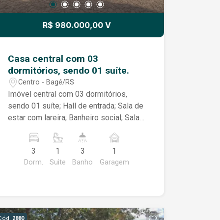
R$ 980.000,00 V
Casa central com 03
dormitórios, sendo 01 suíte.
Centro - Bagé/RS
Imóvel central com 03 dormitórios,
sendo 01 suíte; Hall de entrada; Sala de
estar com lareira; Banheiro social; Sala
de jantar; Cozinha; Garagem fechada
para 01 veículo, além de acesso lateral
3
1
3
1
ao pátio, permitindo a entrada de mais
Dorm.
Suite
Banho
Garagem
veículos; Pátio totalmente calçado;
Terreno 11 X 30
Cód.
2880