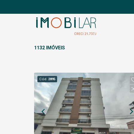
1132 IMÓVEIS
Cód.
2895