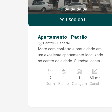
R$ 1.500,00 L
Apartamento - Padrão
Centro - Bagé/RS
More com conforto e praticidade em
um excelente apartamento localizado
no centro da cidade. O imóvel conta
com uma ampla sala integrada à sala de
jantar, proporcionando um ambiente
2
1
1
60 m²
moderno e aconchegante. A cozinha é
Dorm.
Banho
Garagem
Const.
semi mobiliada, oferecendo mais
funcionalidade para o dia a dia. São
dois dormitórios, ambos equipados
com guarda-roupas, sendo um deles
mobiliado com cama de casal, além de