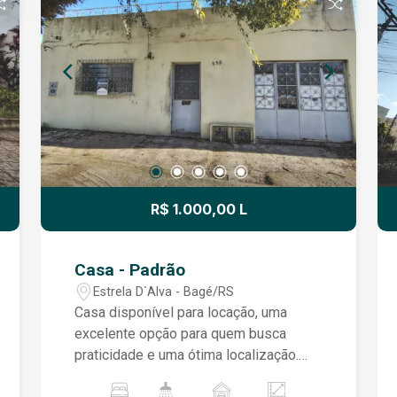
posição solar, garantindo boa
iluminação e ventilação natural.
Localizado em região privilegiada,
oferece fácil acesso a comércios,
serviços e demais conveniências.
R$ 1.000,00 L
Casa - Padrão
Estrela D`Alva - Bagé/RS
Casa disponível para locação, uma
excelente opção para quem busca
praticidade e uma ótima localização.
Com ambientes bem distribuídos, o