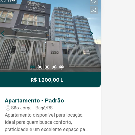
Cód.
2879
hall de entrada, duas amplas salas com
lareira, proporcionando conforto e
elegância, além de uma aconchegante
sala de estar. Na área íntima, dispõe de
uma suíte com closet e mais três
dormitórios, garantindo espaço e
privacidade para toda a família ou
equipe. Conta ainda com banheiro
social, copa, cozinha, despensa e
porão, oferecendo praticidade e
excelente capacidade de
R$ 1.200,00 L
armazenamento. Na área externa, o
amplo pátio proporciona diversas
possibilidades de utilização,
Apartamento - Padrão
complementado por uma área com
São Jorge - Bagé/RS
churrasqueira, perfeita para momentos
Apartamento disponível para locação,
de confraternização e lazer. Um imóvel
ideal para quem busca conforto,
completo, com estrutura diferenciada e
praticidade e um excelente espaço para
excelente localização, pronto para