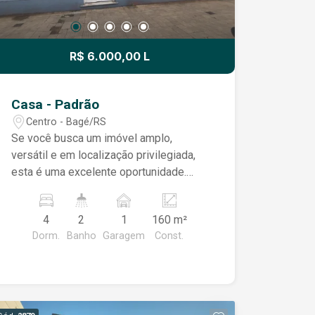
R$ 6.000,00 L
Casa - Padrão
Centro - Bagé/RS
Se você busca um imóvel amplo,
versátil e em localização privilegiada,
esta é uma excelente oportunidade.
Situado no centro da cidade, o imóvel
oferece fácil acesso aos principais
4
2
1
160 m²
serviços, comércios e vias, sendo ideal
Dorm.
Banho
Garagem
Const.
tanto para moradia quanto para
instalação de empresas, escritórios,
clínicas ou outras atividades. Com
ambientes espaçosos e muito bem
distribuídos, o imóvel é constituído por