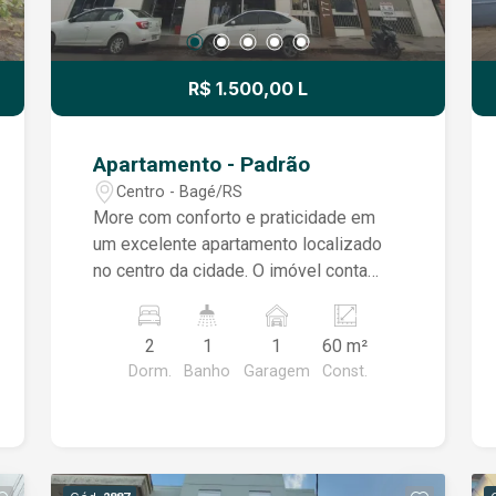
R$ 1.500,00 L
Apartamento - Padrão
Centro - Bagé/RS
More com conforto e praticidade em
um excelente apartamento localizado
no centro da cidade. O imóvel conta
com uma ampla sala integrada à sala de
jantar, proporcionando um ambiente
2
1
1
60 m²
moderno e aconchegante. A cozinha é
Dorm.
Banho
Garagem
Const.
semi mobiliada, oferecendo mais
funcionalidade para o dia a dia. São
dois dormitórios, ambos equipados
com guarda-roupas, sendo um deles
mobiliado com cama de casal, além de