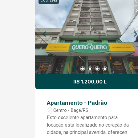
Cód.
2892
comodidade dos moradores. Uma
excelente opção para quem deseja um
lar confortável, com ambientes bem
organizados e localização prática. Entre
em contato para mais informações e
agende uma visita!
R$ 1.200,00 L
Apartamento - Padrão
Centro - Bagé/RS
Este excelente apartamento para
locação está localizado no coração da
cidade, na principal avenida, oferecendo