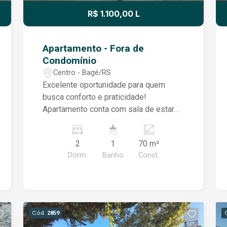
R$ 1.100,00 L
Apartamento - Fora de
Condomínio
Centro - Bagé/RS
Excelente oportunidade para quem
busca conforto e praticidade!
Apartamento conta com sala de estar
ampla, cozinha equipada com balcão e
pia, área de serviço coberta com
2
1
70 m²
tanque, banheiro social e dois
Dorm.
Banho
Const.
dormitórios, sendo um deles com
pequeno armário embutido. Todos os
ambientes possuem excelente
tamanho, proporcionando mais conforto
e funcionalidade no dia a dia. Além
Cód.
2859
disso, o imóvel conta com ótima