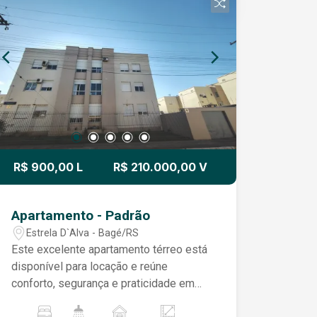
garantindo conforto e privacidade para
toda a família. O condomínio oferece
salão de festas, proporcionando um
excelente espaço para eventos e
momentos de lazer. Uma ótima
oportunidade para quem busca morar
em uma localização privilegiada, com
conforto e praticidade no dia a dia.
R$ 900,00 L
R$ 210.000,00 V
Apartamento - Padrão
Estrela D`Alva - Bagé/RS
Este excelente apartamento térreo está
disponível para locação e reúne
conforto, segurança e praticidade em
um só lugar. Em ótimo estado de