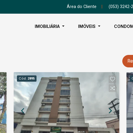
Área do Cliente
|
(053) 3242-
IMOBILIÁRIA
IMÓVEIS
CONDOM
Re
Cód.
2895