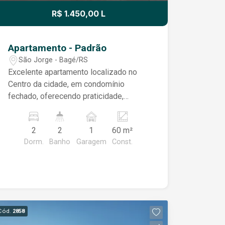
conforto e comodidade.
R$ 1.450,00 L
Apartamento - Padrão
São Jorge - Bagé/RS
Excelente apartamento localizado no
Centro da cidade, em condomínio
fechado, oferecendo praticidade,
conforto e segurança. O imóvel conta
com sala de estar equipada com painel
2
2
1
60 m²
para TV e acesso à sacada, integrada à
Dorm.
Banho
Garagem
Const.
cozinha, que já possui móveis
modulados, proporcionando um
ambiente moderno e funcional. A
cozinha também dispõe de
churrasqueira eum espaço reservado
para lavanderia. Na área íntima, são dois
Cód.
2858
dormitórios, sendo uma suíte,