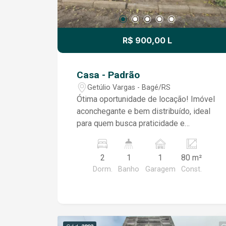
R$ 900,00 L
Casa - Padrão
Getúlio Vargas - Bagé/RS
Ótima oportunidade de locação! Imóvel
aconchegante e bem distribuído, ideal
para quem busca praticidade e
conforto. A residência conta com uma
sala de estar agradável, dois
2
1
1
80 m²
dormitórios, sala de jantar, banheiro,
Dorm.
Banho
Garagem
Const.
cozinha funcional e um pequeno
espaço destinado à lavanderia. O
imóvel também dispõe de pátio
compartilhado, proporcionando um
ambiente externo para maior