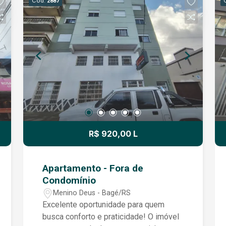
Cód.
2887
um banheiro social bem distribuído. O
apartamento está situado em
condomínio fechado, com portaria
eletrônica, piscina e salão de festas,
proporcionando mais segurança, lazer e
comodidade para você e sua família.
R$ 920,00 L
Apartamento - Fora de
Condomínio
Menino Deus - Bagé/RS
Excelente oportunidade para quem
busca conforto e praticidade! O imóvel