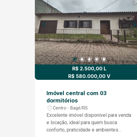
Uma excelente oportunidade para quem
deseja morar no centro, com fácil
acesso ao comércio, serviços e tudo o
que você precisa. Agende sua visita e
venha conhecer seu
R$ 2.500,00 L
R$ 580.000,00 V
Imóvel central com 03
dormitórios
Centro - Bagé/RS
Excelente imóvel disponível para venda
e locação, ideal para quem busca
conforto, praticidade e ambientes