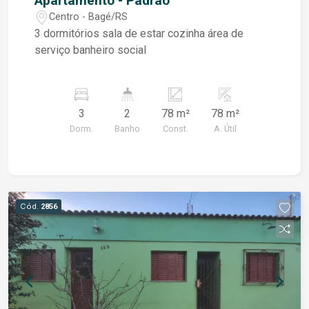
Apartamento - Padrão
Centro - Bagé/RS
3 dormitórios sala de estar cozinha área de
serviço banheiro social
3
2
78 m²
78 m²
Dorm.
Banho
Const.
A. Útil
Cód.
2856