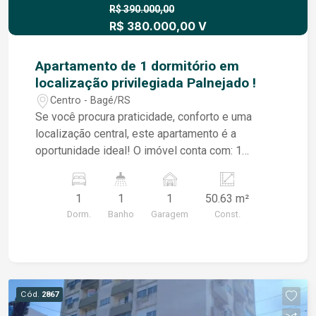
contato para mais informações e agende uma
R$ 390.000,00
R$ 380.000,00 V
visita.
Apartamento de 1 dormitório em
localização privilegiada Palnejado !
Centro - Bagé/RS
Se você procura praticidade, conforto e uma
localização central, este apartamento é a
oportunidade ideal! O imóvel conta com: 1
dormitório; Sala aconchegante com lareira;
Cozinha com móveis planejados; Banheiro com
1
1
1
50.63 m²
box de vidro; Tubulação para gás; Vaga de
Dorm.
Banho
Garagem
Const.
garagem. Localizado na Rua Barão do Triunfo, em
uma região super central, próximo a
supermercado, farmácia, quartel e diversos
serviços essenciais, proporcionando muito mais
comodidade para o seu dia a dia. Ideal para quem
Cód.
2867
deseja morar bem ou investir em um imóvel com