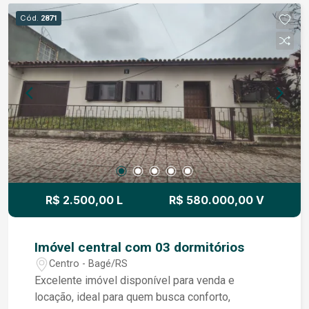
com churrasqueira e área de serviço; - Garagem
Cód.
2871
para 1 veículo. Totalmente reformado e em ótimo
estado de conservação, o imóvel oferece
praticidade, conforto e um ambiente acolhedor
para toda a família. Agende uma visita e venha
conhecer de perto todos os detalhes deste
excelente sobrado. Você vai encontrar o lar que
sempre procurou!
R$ 2.500,00 L
R$ 580.000,00 V
Imóvel central com 03 dormitórios
Centro - Bagé/RS
Excelente imóvel disponível para venda e
locação, ideal para quem busca conforto,