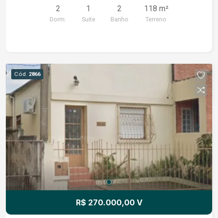
2
1
2
118 m²
Dorm.
Suite
Banho
Terreno
Cód.
2866
R$ 270.000,00 V