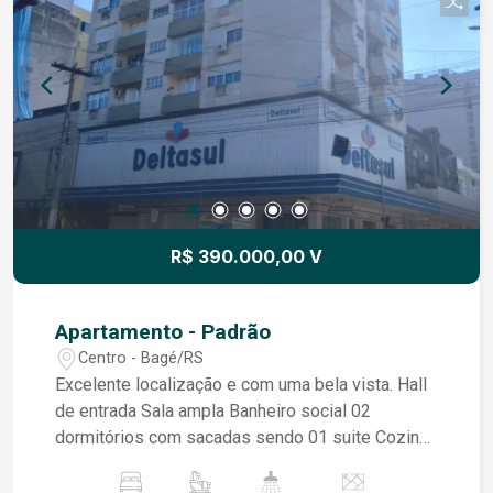
excelente.
R$ 390.000,00 V
Apartamento - Padrão
Centro - Bagé/RS
Excelente localização e com uma bela vista. Hall
de entrada Sala ampla Banheiro social 02
dormitórios com sacadas sendo 01 suite Cozinha
e área de serviço com banheiro Aux Teto
rebaixado em gesso e iluminação Elevador