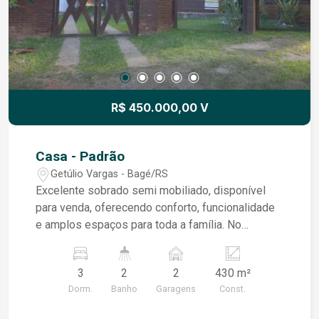
R$ 450.000,00 V
Casa - Padrão
Getúlio Vargas - Bagé/RS
Excelente sobrado semi mobiliado, disponível
para venda, oferecendo conforto, funcionalidade
e amplos espaços para toda a família. No
pavimento térreo, dispõe de uma ampla sala de
estar, um dormitório com closet ou banheiro,
3
2
2
430 m²
banheiro social e uma espaçosa cozinha
Dorm.
Banho
Garagens
Const.
equipada com lareira e móveis modulados,
proporcionando um ambiente acolhedor e prático