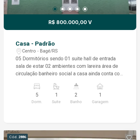
R$ 800.000,00 V
Casa - Padrão
Centro - Bagé/RS
05 Dormitórios sendo 01 suite hall de entrada
sala de estar 02 ambientes com lareira área de
circulação banheiro social a casa ainda conta com
sistema de placas solares e ar condicionado que
ficam também na venda. área de serviço cozinha
5
1
2
1
garagem poço de luz e pátio pequeno peças
Dorm.
Suite
Banho
Garagem
amplos podendo atender tanto residencial ou
comercial, escritórios ou consultórios
Cód.
2886