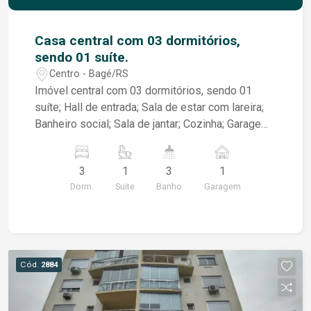
Casa central com 03 dormitórios,
sendo 01 suíte.
Centro - Bagé/RS
Imóvel central com 03 dormitórios, sendo 01
suíte; Hall de entrada; Sala de estar com lareira;
Banheiro social; Sala de jantar; Cozinha; Garagem
fechada para 01 veículo, além de acesso lateral
ao pátio, permitindo a entrada de mais veículos;
3
1
3
1
Pátio totalmente calçado; Terreno 11 X 30
Dorm.
Suite
Banho
Garagem
Cód.
2884