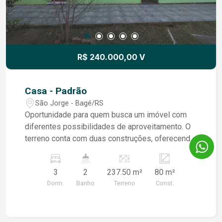
R$ 240.000,00 V
Casa - Padrão
São Jorge - Bagé/RS
Oportunidade para quem busca um imóvel com
diferentes possibilidades de aproveitamento. O
terreno conta com duas construções, oferecendo
um espaço versátil que pode atender a
diferentes necessidades, seja para moradia,
3
2
237.50 m²
80 m²
apoio familiar ou investimento Imóvel com bom
Dorm.
Banho
Terreno
Const.
potencial de utilização, localizado em região de
fácil acesso