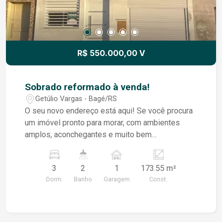
R$ 550.000,00 V
Sobrado reformado à venda!
Getúlio Vargas - Bagé/RS
O seu novo endereço está aqui! Se você procura
um imóvel pronto para morar, com ambientes
amplos, aconchegantes e muito bem
conservados, este sobrado é uma excelente
oportunidade! Destaques do imóvel: - 3
3
2
1
173.55 m²
dormitórios bem distribuídos; - Sala de estar
Dorm.
Banho
Garagem
Const.
perfeita para momentos de lazer; - Sala íntima
com lareira, ideal para reunir a família ou criar um
ambiente de descanso; - Sala de jantar integrada
e espaçosa; - 2 banheiros sociais; - Pátio; - Área