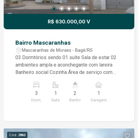
R$ 630.000,00 V
Bairro Mascaranhas
Mascaranhas de Moraes - Bagé/RS
03 Dormtórios sendo 01 suíte Sala de estar 02
ambientes ampla e aconchegante com lareira
Banheiro social Cozinha Área de serviço com
churrasqueira,despença e banheiro Pátio todo
murado
3
1
2
1
Dorm.
Suite
Banho
Garagem
Cód.
2862