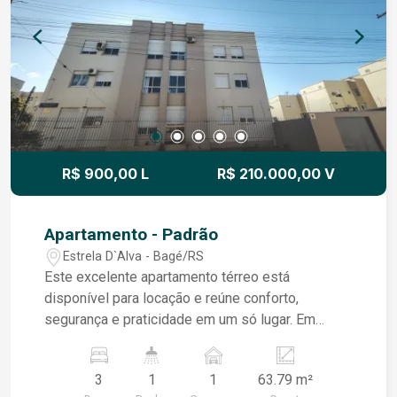
Um dos grandes diferenciais é a presença de um
açude e 2 cacimbas, garantindo recursos hídricos
que agregam praticidade e valorizam ainda mais
a propriedade.
R$ 900,00 L
R$ 210.000,00 V
Apartamento - Padrão
Estrela D`Alva - Bagé/RS
Este excelente apartamento térreo está
disponível para locação e reúne conforto,
segurança e praticidade em um só lugar. Em
ótimo estado de conservação, o imóvel oferece
ambientes amplos e bem distribuídos,
3
1
1
63.79 m²
proporcionando uma excelente qualidade de vida