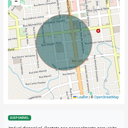
−
Leaflet
|
©
OpenStreetMap
DISPONÍVEL