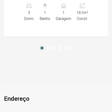
proporcionando um ambiente aconchegante para
os dias mais frios, além de cozinha funcional e
3
1
1
161m²
bem distribuída. Na área íntima, são 03
Dorm.
Banho
Garagem
Const.
dormitórios, sendo 01 suíte com closet,
garantindo mais conforto e privacidade. O
imóvel dispõe ainda de 01 banheiro social e 01
lavabo. A garagem possui espaço para 02
veículos. Na área externa, o destaque fica por
conta do amplo pátio com espaço gourmet
equipado com churrasqueira, banheiro externo e
piscina, perfeito para momentos de lazer e
confraternização com familiares e amigos. Uma
excelente oportunidade para quem busca um
imóvel amplo, confortável e com ótima estrutura
para morar. Observação: valor de taxas sujeito a
alteração.
Endereço