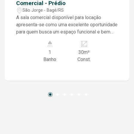
Comercial - Prédio
São Jorge - Bagé/RS
A sala comercial disponível para locação
apresenta-se como uma excelente oportunidade
para quem busca um espaço funcional e bem
localizado para desenvolver suas atividades
profissionais. Situado em uma região bastante
1
30m²
movimentada, o imóvel oferece ótima
Banho
Const.
visibilidade e fácil acesso, favorecendo o fluxo
de clientes e a expansão dos negócios. O
ambiente é composto por uma sala ampla e
bem iluminada, que pode ser facilmente
adaptada para diferentes ramos de atuação,
como escritórios, consultórios, lojas, estúdios
ou prestadores de serviços em geral. Conta
ainda com um banheiro e uma pequena cozinha
equipada com pia, proporcionando maior
praticidade e conforto no dia a dia. Com seu
layout versátil e localização estratégica, esta