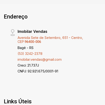
sala comercial reúne todas as características
ideais para quem deseja aliar funcionalidade,
Endereço
conveniência e um excelente ponto comercial.
medidas descritas aproximadamente.
Imobilar Vendas
Avenida Sete de Setembro, 651 - Centro,
CEP:
96400-006
Bagé - RS
(53) 3242-2378
imobilar.vendas@gmail.com
Creci: 21.737J
CNPJ: 92.921.675/0001-91
Links Úteis