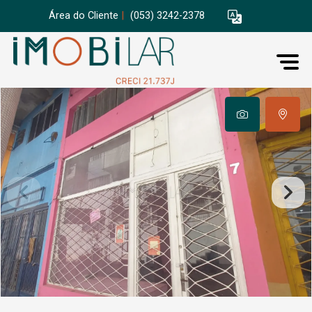
Área do Cliente
|
(053) 3242-2378