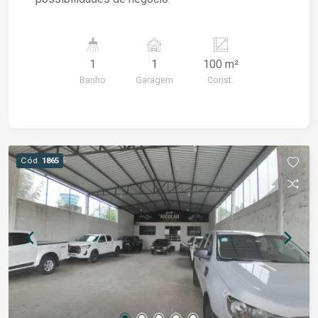
1
1
100 m²
Banho
Garagem
Const.
Cód.
1865