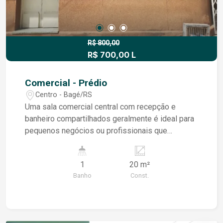
R$ 800,00
R$ 700,00 L
Comercial - Prédio
Centro - Bagé/RS
Uma sala comercial central com recepção e
banheiro compartilhados geralmente é ideal para
pequenos negócios ou profissionais que
valorizam localização estratégica e infraestrutura
compartilhada. Essas características oferecem
1
20 m²
algumas vantagens: Localização Estratégica:
Banho
Const.
Estar centralizado pode facilitar o acesso tanto
para clientes quanto para fornecedores,
aumentando a visibilidade e conveniência para
todos os envolvidos. Estrutura Compartilhada: