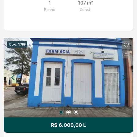
1
107 m²
Banho
Const.
Cód.
1789
R$ 6.000,00 L