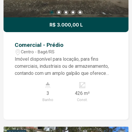
R$ 3.000,00 L
Comercial - Prédio
Centro - Bagé/RS
Imóvel disponível para locação, para fins
comerciais, industriais ou de armazenamento,
contando com um amplo galpão que oferece
excelente espaço e funcionalidade para
diferentes tipos de atividades. O imóvel dispõe
3
426 m²
ainda de duas salas auxiliares, adequadas para
Banho
Const.
escritório, administração ou atendimento,
proporcionando maior organização e praticidade
ao ambiente. Além disso, possui três banheiros,
garantindo comodidade e melhor estrutura para
colaboradores e clientes. Trata-se de um imóvel