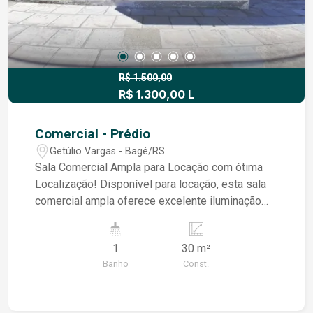
R$ 1.500,00
R$ 1.300,00 L
Comercial - Prédio
Getúlio Vargas - Bagé/RS
Sala Comercial Ampla para Locação com ótima
Localização! Disponível para locação, esta sala
comercial ampla oferece excelente iluminação
natural, proporcionando um ambiente agradável e
ideal para o seu negócio. Localizada em uma
1
30 m²
região estratégica, com fácil acesso a transporte
Banho
Const.
público e serviços essenciais, é perfeita para
quem busca conveniência e visibilidade. 1
banheiro Espaço amplo e arejado. valor de