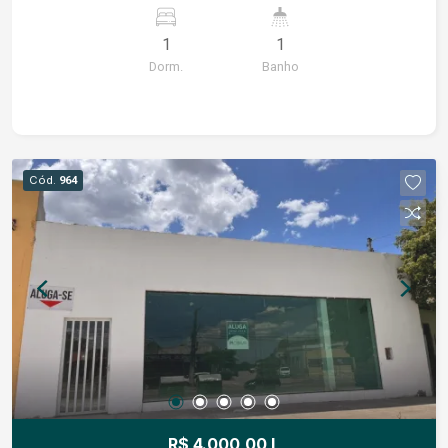
para escritório, consultório ou pequeno comércio.
1
1
Dorm.
Banho
Cód.
964
R$ 4.000,00 L