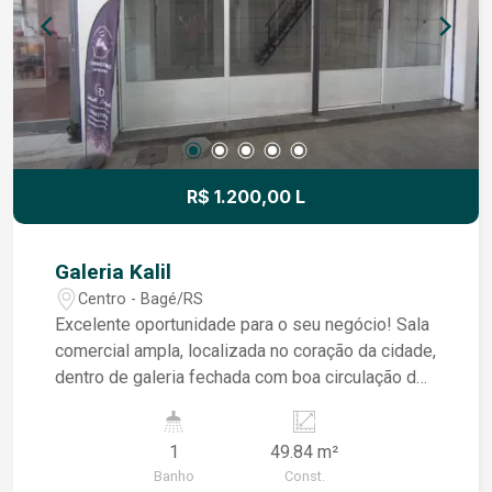
região!
R$ 1.200,00 L
Galeria Kalil
Centro - Bagé/RS
Excelente oportunidade para o seu negócio! Sala
comercial ampla, localizada no coração da cidade,
dentro de galeria fechada com boa circulação de
pessoas. O espaço conta com: Ambiente
principal espaçoso, ideal para diversos tipos de
1
49.84 m²
atividade; Mezanino que amplia a área útil,
Banho
Const.
perfeito para escritório ou estoque; Banheiro