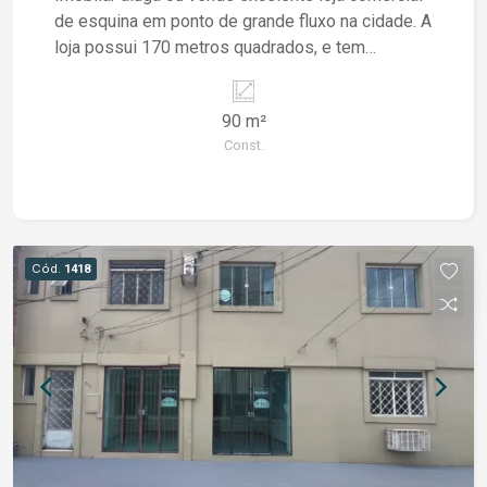
de esquina em ponto de grande fluxo na cidade. A
loja possui 170 metros quadrados, e tem
mezanino (sobreloja), a oportunidade perfeita
para quem deseja dar visibilidade ao seu
90 m²
negócio. Ponto tradicional em nossa cidade.
Const.
Entre em contato com nossa equipe de vendas
ou locação, conforme seu interesse e agende
uma visita.
Cód.
1418