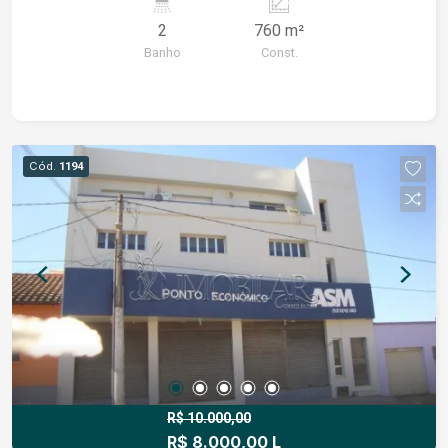
Ideal para quem busca localização estratégica e
2
760 m²
boa estrutura.
Banho
Const.
Cód.
1194
R$ 10.000,00
R$ 8.000,00 L