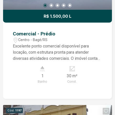
R$ 1.500,00 L
Comercial - Prédio
Centro - Bagé/RS
Excelente ponto comercial disponível para
locação, com estrutura pronta para atender
diversas atividades comerciais. O imóvel conta
com: 1 sala ampla, com boa iluminação natural,
ideal para recepção, atendimento ao cliente ou
1
30 m²
área de trabalho; Cozinha funcional, perfeita para
Banho
Const.
uso interno da equipe ou apoio ao negócio;
Banheiro individual, em ótimo estado de
conservação.
Cód.
1197