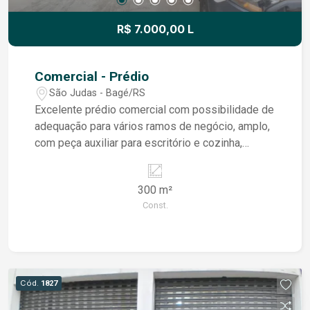
R$ 7.000,00 L
Comercial - Prédio
São Judas - Bagé/RS
Excelente prédio comercial com possibilidade de
adequação para vários ramos de negócio, amplo,
com peça auxiliar para escritório e cozinha,
condições de novo localizado em região de
grande fluxo de pessoas. consultar taxas com o
300 m²
setor de locações.
Const.
Cód.
1827