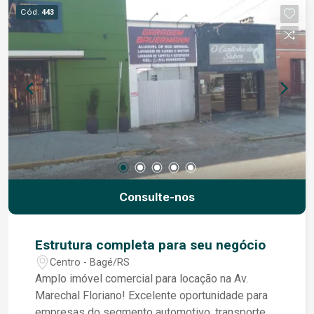
Compartilhar a recepção e o banheiro pode
Cód.
443
reduzir custos operacionais, já que não é
necessário manter áreas adicionais apenas para
uso individual.
Consulte-nos
Estrutura completa para seu negócio
Centro - Bagé/RS
Amplo imóvel comercial para locação na Av.
Marechal Floriano! Excelente oportunidade para
empresas do segmento automotivo, transporte