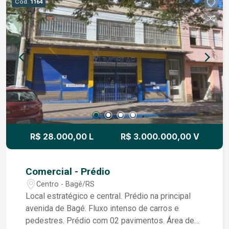
Cód.
1164
versátil, com ótima distribuição de espaços e
preparado para atender diversas necessidades
comerciais.
R$ 28.000,00 L
R$ 3.000.000,00 V
Comercial - Prédio
Centro - Bagé/RS
Local estratégico e central. Prédio na principal
avenida de Bagé. Fluxo intenso de carros e
pedestres. Prédio com 02 pavimentos. Área de