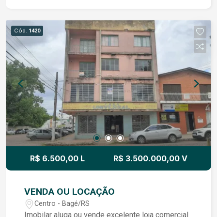
em negócios que precisam de áreas separadas
para atendimento ao cliente e para tarefas
internas. Localização Central: Estar localizado
Cód.
1420
centralmente pode aumentar a visibilidade e
acessibilidade do seu negócio, facilitando o
acesso para clientes e melhorando a
conveniência para funcionários e parceiros.
R$ 6.500,00 L
R$ 3.500.000,00 V
VENDA OU LOCAÇÃO
Centro - Bagé/RS
Imobilar aluga ou vende excelente loja comercial