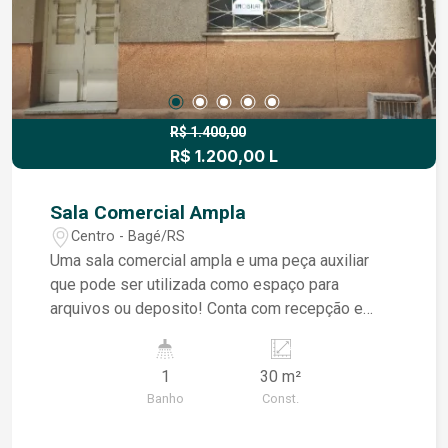
R$ 1.400,00
R$ 1.200,00 L
Sala Comercial Ampla
Centro - Bagé/RS
Uma sala comercial ampla e uma peça auxiliar
que pode ser utilizada como espaço para
arquivos ou deposito! Conta com recepção e
banheiro dividido com as demais salas.
Privacidade e Funcionalidade, a divisão entre o
1
30 m²
banheiro e a recepção pode proporcionar maior
Banho
Const.
privacidade tanto para clientes quanto para
funcionários. Isso é especialmente importante