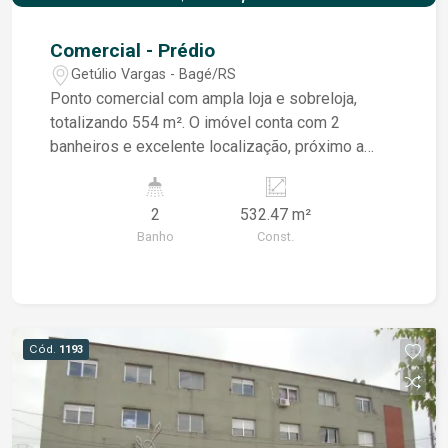
Comercial - Prédio
Getúlio Vargas - Bagé/RS
Ponto comercial com ampla loja e sobreloja,
totalizando 554 m². O imóvel conta com 2
banheiros e excelente localização, próximo a
mercados, farmácias e transporte público. Ideal
para diversos tipos de comércio.
2
532.47 m²
Banho
Const.
Cód.
1193