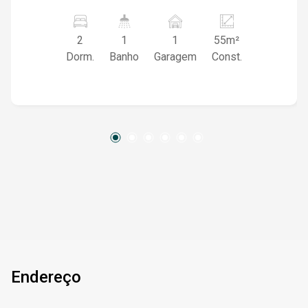
esperava! Ideal para quem deseja um ambiente
simples e funcional, com tudo o que você
2
1
1
55m²
precisa para viver com conforto. Características
Dorm.
Banho
Garagem
Const.
do Imóvel: 2 dormitórios amplos e bem
iluminados Sala de estar confortável para
momentos em família Cozinha prática e bem
ventilada Banheiro Área total de 60m² 1 vaga de
garagem Churrasqueira em área comum externa
Endereço