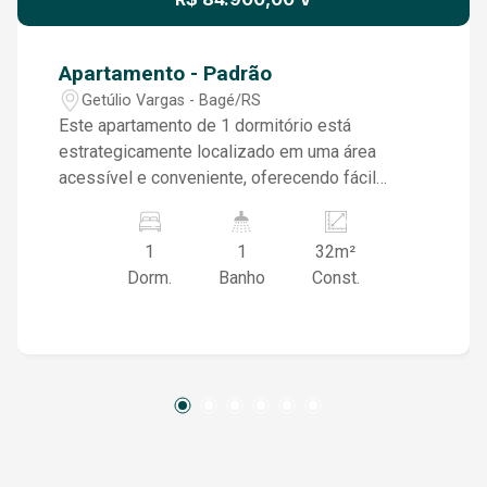
Apartamento - Padrão
Getúlio Vargas - Bagé/RS
Este apartamento de 1 dormitório está
estrategicamente localizado em uma área
acessível e conveniente, oferecendo fácil
acesso a transporte público, mercados,
farmácias e outras comodidades essenciais
1
1
32m²
para o seu dia a dia.
Dorm.
Banho
Const.