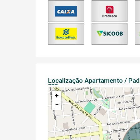
Localização Apartamento / Pa
+
−