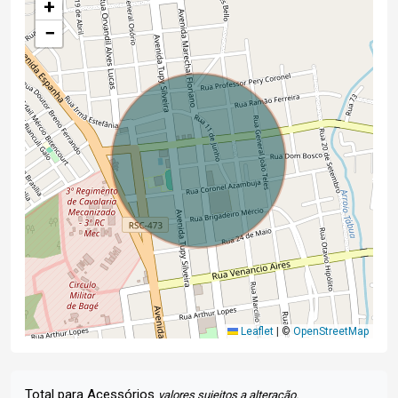
+
−
Leaflet
|
©
OpenStreetMap
Total para Acessórios
valores sujeitos a alteração.