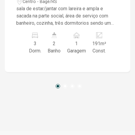
Centro - Bagé/RS
sala de estar/jantar com lareira e ampla e
sacada na parte social, área de serviço com
banheiro, cozinha, três dormitorios sendo um
suite com sacada, banheiro social, vaga de
garagem, salão de festas,piscina e elevador.
3
2
1
191m²
Dorm.
Banho
Garagem
Const.