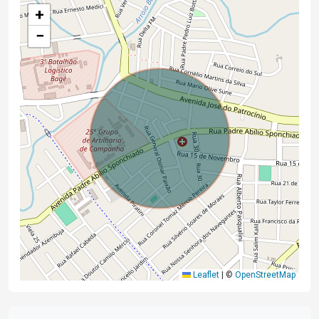
+
−
Leaflet
|
©
OpenStreetMap