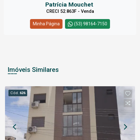
Patrícia Mouchet
CRECI 52.863F - Venda
Minha Página
(53) 98164-7150
Imóveis Similares
Cód.
626