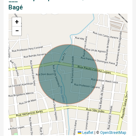
Bagé
+
−
Leaflet
|
©
OpenStreetMap