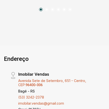
e ventilação natural; - Condomínio organizado e
de fácil acesso. O imóvel possui: 1 dormitório
(suíte), sala de estar, cozinha integrada com
área de serviço, banheiro social e vaga de
garagem para 1 veículo. Além disso, o
condomínio possui salão de festas! * Perfeito
para investir: Alta demanda por aluguel,
excelente potencial de valorização e ótima
liquidez. * Ideal para morar: Conforto,
Endereço
praticidade e qualidade de vida em um só lugar.
Fale conosco e agende uma visita!
Imobilar Vendas
Avenida Sete de Setembro, 651 - Centro,
CEP:
96400-006
Bagé - RS
(53) 3242-2378
imobilar.vendas@gmail.com