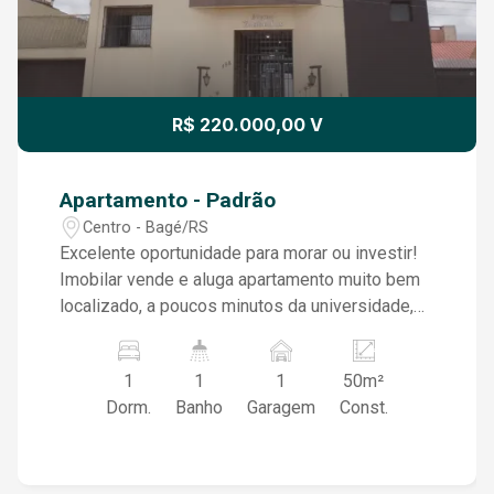
R$ 220.000,00 V
Apartamento - Padrão
Centro - Bagé/RS
Excelente oportunidade para morar ou investir!
Imobilar vende e aluga apartamento muito bem
localizado, a poucos minutos da universidade,
com toda a conveniência do dia a dia ao redor:
supermercados, farmácias, posto de gasolina,
1
1
1
50m²
restaurantes e serviços essenciais. *Destaques
Dorm.
Banho
Garagem
Const.
do imóvel: - Localização privilegiada, ideal para
estudantes, militares e público em geral; -
Região com grande procura para locação; -
Ambiente tranquilo e seguro; - Ótima iluminação