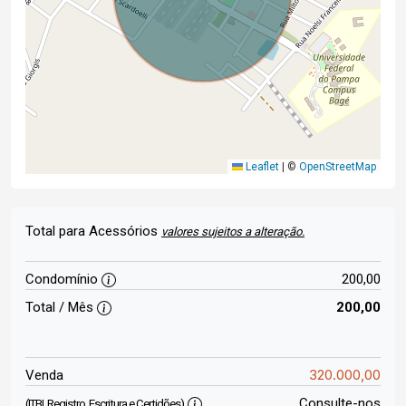
Leaflet
|
©
OpenStreetMap
Total para Acessórios
valores sujeitos a alteração.
Condomínio
200,00
Total / Mês
200,00
320.000,00
Venda
Consulte-nos
(ITBI, Registro, Escritura e Certidões)