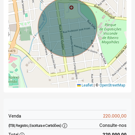
Leaflet
|
©
OpenStreetMap
220.000,00
Venda
Consulte-nos
(ITBI, Registro, Escritura e Certidões)
Total
220.000,00