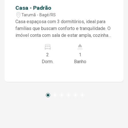
Casa - Padrão
Tarumã - Bagé/RS
Casa espaçosa com 3 dormitórios, ideal para
famílias que buscam conforto e tranquilidade. O
imóvel conta com sala de estar ampla, cozinha
funcional, banheiro e um pátio amplo, perfeito
para momentos de lazer, jardinagem ou para
2
1
quem possui pets. Localizada em região
Dorm.
Banho
tranquila, com fácil acesso a comércios, escolas
e transporte público.