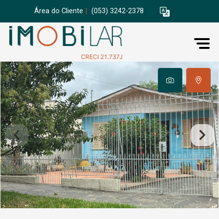
Área do Cliente
|
(053) 3242-2378