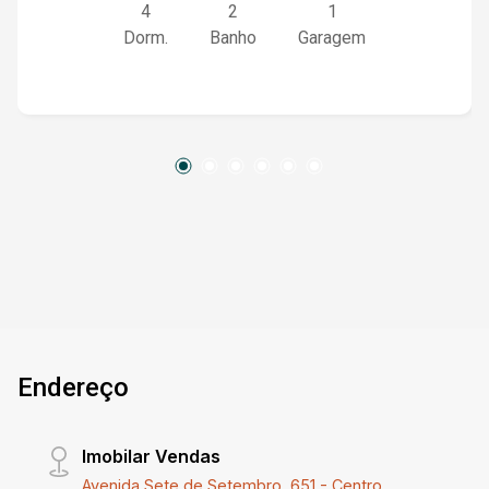
4
2
1
casa, temos dois dormitórios, banheiro, cozinha,
Dorm.
Banho
Garagem
despensa e garagem. Agende sua visita com um
de nossos corretores!
Endereço
Imobilar Vendas
Avenida Sete de Setembro, 651 - Centro,