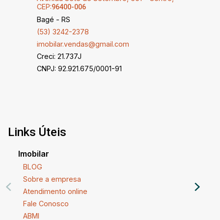
CEP:
96400-006
Bagé - RS
(53) 3242-2378
imobilar.vendas@gmail.com
Creci: 21.737J
CNPJ: 92.921.675/0001-91
Links Úteis
Imobilar
BLOG
Sobre a empresa
Atendimento online
Fale Conosco
ABMI