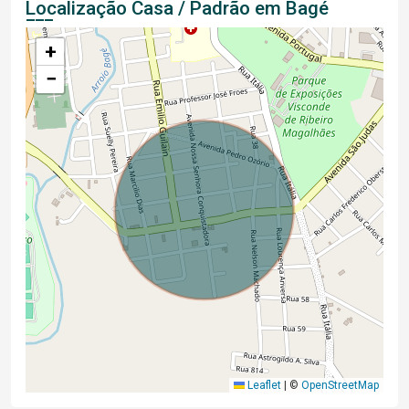
Localização Casa / Padrão em Bagé
+
−
Leaflet
|
©
OpenStreetMap