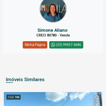
Simone Aliano
CRECI 80780 - Venda
Minha Página
(53) 99957-4686
Imóveis Similares
Cód.
166