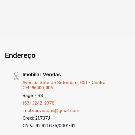
há uma garagem com capacidade para dois
veículos e uma área de churrasqueira, perfeita
para receber amigos e familiares. Na casa dos
fundos, há uma sala espaçosa com lareira, uma
cozinha integrada com churrasqueira, além de
dois dormitórios, sendo uma suíte. Vale
destacar que os móveis não acompanham o
Endereço
imóvel, oferecendo a oportunidade de
personalizá-lo ao seu estilo. Se você busca um
espaço versátil, confortável e bem localizado,
Imobilar Vendas
essa é uma excelente oportunidade. Estou à
Avenida Sete de Setembro, 651 - Centro,
disposição para fornecer mais informações ou
CEP:
96400-006
agendar uma visita.
Bagé - RS
(53) 3242-2378
imobilar.vendas@gmail.com
Creci: 21.737J
CNPJ: 92.921.675/0001-91