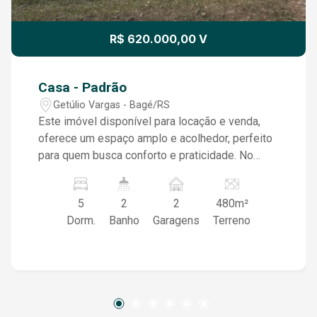
R$ 620.000,00 V
Casa - Padrão
Getúlio Vargas - Bagé/RS
Este imóvel disponível para locação e venda,
oferece um espaço amplo e acolhedor, perfeito
para quem busca conforto e praticidade. No
pátio, estão situadas duas casas
independentes, proporcionando privacidade e
5
2
2
480m²
versatilidade para diferentes necessidades. A
Dorm.
Banho
Garagens
Terreno
casa principal possui uma sala ampla com
lareira, ideal para momentos de descanso e
convivência, além de três dormitórios, sendo
uma suíte que garante maior conforto. A cozinha
é bem equipada e funcional, complementada por
uma lavanderia prática. Para lazer e encontros,