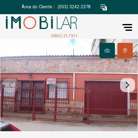
Área do Cliente
|
(053) 3242-2378