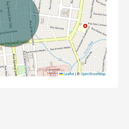
Leaflet
|
©
OpenStreetMap