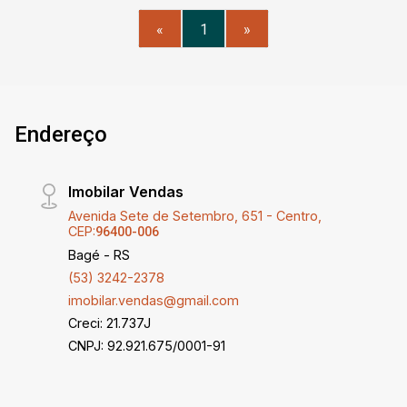
Entre em contato agora e agende sua visita para
MURADO COM JARDIM.
«
1
»
conhecer pessoalmente cada detalhe deste
incrível imóvel. Seu novo lar espera por você!
Endereço
Imobilar Vendas
Avenida Sete de Setembro, 651 - Centro,
CEP:
96400-006
Bagé - RS
(53) 3242-2378
imobilar.vendas@gmail.com
Creci: 21.737J
CNPJ: 92.921.675/0001-91