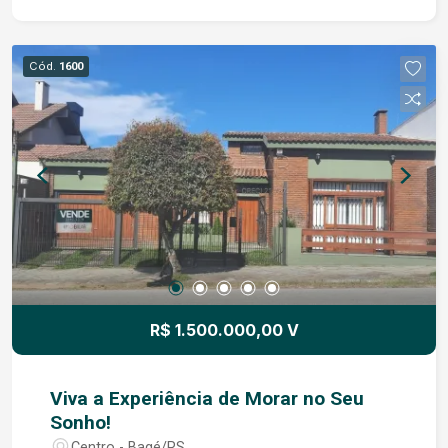
um espaço onde você pode relaxar, cultivar suas
plantas ou receber amigos para um café ao ar
livre. E a localização? Simplesmente perfeita!
Cód.
1600
Você estará a poucos passos de farmácias,
mercados e todas as comodidades que tornam a
vida mais prática e agradável. Tudo que você
precisa para aproveitar o melhor da cidade está
ao seu alcance. Venha conhecer essa joia rara e
deixe-se encantar por um lugar que tem tudo para
ser seu próximo lar. Entre e sinta-se em casa.
R$ 1.500.000,00 V
Viva a Experiência de Morar no Seu
Sonho!
Centro - Bagé/RS