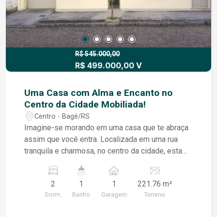
R$ 545.000,00
R$ 499.000,00 V
Uma Casa com Alma e Encanto no
Centro da Cidade Mobiliada!
Centro - Bagé/RS
Imagine-se morando em uma casa que te abraça
assim que você entra. Localizada em uma rua
tranquila e charmosa, no centro da cidade, esta
casa traz à memória os tempos doces e felizes,
com sua construção robusta e cheia de histórias.
2
1
1
221.76 m²
Cada canto desta casa foi cuidadosamente
Dorm.
Banho
Garagem
Terreno
preservado para manter o aconchego e a
sensação de lar. O pátio é um verdadeiro refúgio,