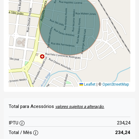
Leaflet
|
©
OpenStreetMap
Total para Acessórios
valores sujeitos a alteração.
IPTU
234,24
Total / Mês
234,24