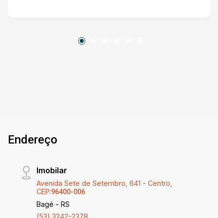
Banheiro social Cozinha Sala aconchegante com
lareira Garagem frontal com entrada para carro
Garagem nos fundos com acesso para mais um
veículo Pátio amplo com pomar e árvores,
trazendo contato com a natureza e tranquilidade
para toda a família ?? Localização privilegiada,
próxima à Avenida Espanha, em uma região de
fácil acesso e ótima valorização. Um imóvel
ideal para quem busca espaço, conforto e
potencial para novos projetos!
Endereço
Imobilar
Avenida Sete de Setembro, 641 - Centro,
CEP:
96400-006
Bagé - RS
(53) 3242-2378