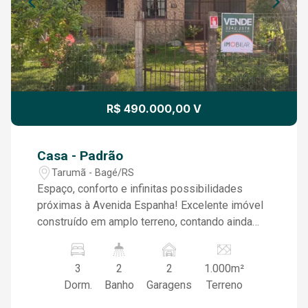
R$ 490.000,00 V
Casa - Padrão
Tarumã - Bagé/RS
Espaço, conforto e infinitas possibilidades
próximas à Avenida Espanha! Excelente imóvel
construído em amplo terreno, contando ainda
com um terreno livre ao lado, dentro da mesma
matrícula ,perfeito para ampliar, construir outra
3
2
2
1.000m²
casa, área de lazer, espaço gourmet, piscina ou
Dorm.
Banho
Garagens
Terreno
investir da forma que desejar. A residência
dispõe de: 3 dormitórios, sendo 1 suíte