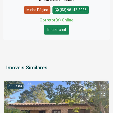
Minha Página
(53) 98142-8086
Corretor(a) Online
Iniciar chat
Imóveis Similares
Cód.
2797