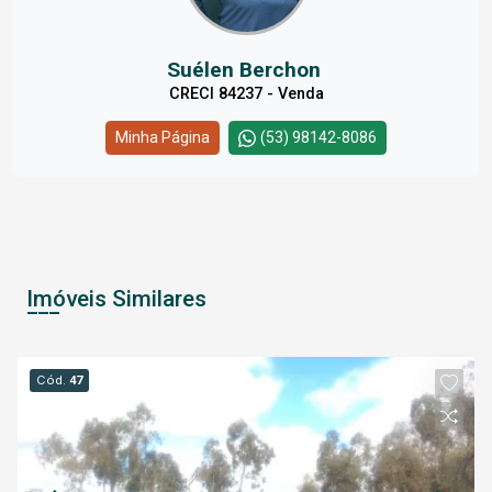
Suélen Berchon
CRECI 84237 - Venda
Minha Página
(53) 98142-8086
Imóveis Similares
Cód.
47