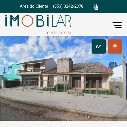
Área do Cliente
|
(053) 3242-2378