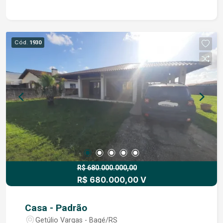
amplos e bem distribuídos. Pavimento térreo: * 3
dormitórios, sendo 1 suíte * Sala com lareira *
Sala de estar * Copa-cozinha * Escritório *
Banheiro social Pavimento superior: * 2 suítes * 1
Cód.
1930
dormitório * Escritório * Sala adicional Área
externa: * Garagem para 2 carros * Lavanderia *
Pátio com jardim * Jardim frontal Imóvel com
excelente visibilidade , perfeito para quem busca
espaço, versatilidade e potencial de valorização.
R$ 680.000.000,00
R$ 680.000,00 V
Casa - Padrão
Getúlio Vargas - Bagé/RS