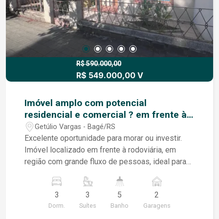
R$ 590.000,00
R$ 549.000,00 V
Imóvel amplo com potencial
residencial e comercial ? em frente à
rodoviária
Getúlio Vargas - Bagé/RS
Excelente oportunidade para morar ou investir.
Imóvel localizado em frente à rodoviária, em
região com grande fluxo de pessoas, ideal para
residência ou instalação de clínica médica, clínica
estética, consultórios, escritórios profissionais,
3
3
5
2
entre outras atividades. A casa possui ótima
Dorm.
Suítes
Banho
Garagens
orientação solar (frente oeste) e ambientes