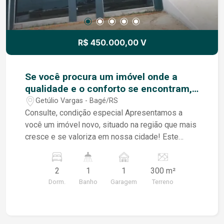
um lugar onde conforto, funcionalidade e beleza
se encontram, pronto para receber novas
histórias e memórias.
R$ 450.000,00 V
Se você procura um imóvel onde a
qualidade e o conforto se encontram,
e em uma localização promissora,
Getúlio Vargas - Bagé/RS
este é o lar dos seus sonhos.
Consulte, condição especial Apresentamos a
você um imóvel novo, situado na região que mais
cresce e se valoriza em nossa cidade! Este
amplo e robusto lar oferece dois dormitórios
aconchegantes, uma sala espaçosa com lareira,
2
1
1
300 m²
perfeita para criar memórias calorosas, além de
Dorm.
Banho
Garagem
Terreno
uma cozinha prática e moderna. A garagem
oferece o conforto e a segurança que sua família
merece. Esse imóvel te uma iluminação solar
perfeita, com luz natural banhando todos os