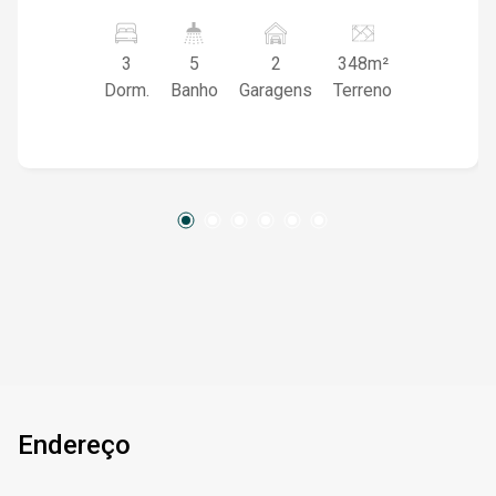
residência ou instalação de clínica médica,
clínica estética, consultórios, escritórios
3
5
2
348m²
profissionais, entre outras atividades. A casa
Dorm.
Banho
Garagens
Terreno
possui ótima orientação solar (frente oeste) e
ambientes amplos e bem distribuídos.
Pavimento térreo: * 3 dormitórios, sendo 1 suíte
* Sala com lareira * Sala de estar * Copa-
cozinha * Escritório * Banheiro social Pavimento
superior: * 2 suítes * 1 dormitório * Escritório *
Sala adicional Área externa: * Garagem para 2
carros * Lavanderia * Pátio com jardim * Jardim
frontal Imóvel com excelente visibilidade ,
perfeito para quem busca espaço, versatilidade
e potencial de valorização.
Endereço