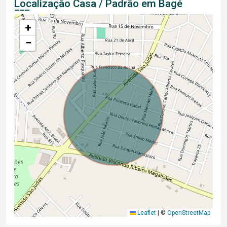
Localização Casa / Padrão em Bagé
+
−
Leaflet
|
©
OpenStreetMap