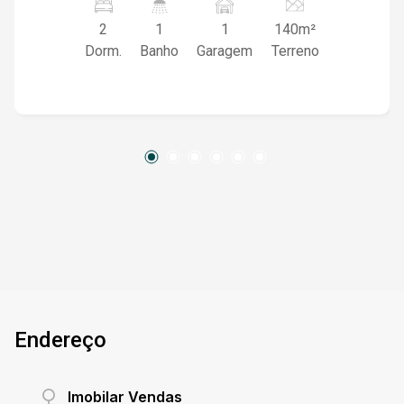
merece. Características do Imóvel: - 2
2
1
1
140m²
dormitórios: Espaços acolhedores para suas
Dorm.
Banho
Garagem
Terreno
noites de descanso. - Sala com lareira: Perfeita
para momentos aconchegantes em família. -
Cozinha: Moderna e funcional, ideal para suas
aventuras culinárias. - Banheiro de serviço:
Praticidade no seu dia a dia. - Pátio ensolarado:
Aproveite a luz natural e a tranquilidade do sol. -
Garagem coberta: Segurança e proteção para
seu veículo. - Semi mobiliada: Já conta com
móveis essenciais para facilitar sua mudança.
Além disso, esta casa está a poucos minutos
do centro, oferecendo fácil acesso a todas as
conveniências que você precisa. E o melhor, é
financiável, tornando o sonho do seu novo lar
Endereço
ainda mais acessível. Não perca a chance de
conhecer esta casa encantadora. Entre em
contato e agende uma visita!
Imobilar Vendas