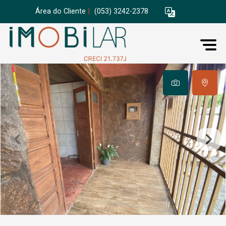
Área do Cliente
|
(053) 3242-2378