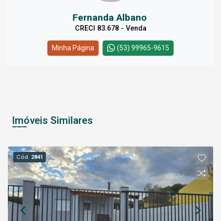
Fernanda Albano
CRECI 83.678 - Venda
Minha Página
(53) 99965-9615
Imóveis Similares
Cód.
2841