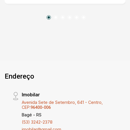
bom pátio sem complicação. O quintal possui
espaço livre e uma área coberta versátil,
equipada com churrasqueira para seus
momentos de lazer. A propriedade é murada e
gradeada, garantindo privacidade e segurança. É
uma excelente opção para quem busca uma
residência funcional e com ótimo custo-
benefício. Agende sua visita!
Endereço
Imobilar
Avenida Sete de Setembro, 641 - Centro,
CEP:
96400-006
Bagé - RS
(53) 3242-2378
imobilar@gmail.com