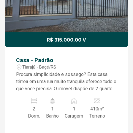
R$ 315.000,00 V
Casa - Padrão
Tiarajú - Bagé/RS
Procura simplicidade e sossego? Esta casa
térrea em uma rua muito tranquila oferece tudo o
que você precisa. O imóvel dispõe de 2 quartos
confortáveis e um banheiro funcional com box
de vidro. A área social é integrada, contando
2
1
1
410m²
com sala e cozinha com acabamentos de fácil
Dorm.
Banho
Garagem
Terreno
manutenção. O destaque para o conforto fica por
conta da lareira, perfeita para os dias mais frios.
A área externa é ideal para quem valoriza um