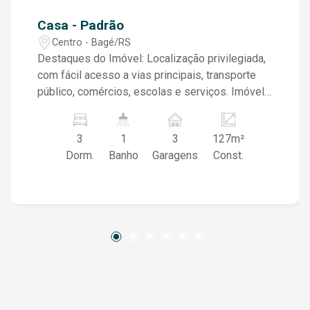
Casa - Padrão
Centro - Bagé/RS
Destaques do Imóvel: Localização privilegiada,
com fácil acesso a vias principais, transporte
público, comércios, escolas e serviços. Imóvel
com grande potencial de valorização. Ideal para
moradia, locação residencial ou comercial. Parte
3
1
3
127m²
da estrutura pode ser usada para reforma ou
Dorm.
Banho
Garagens
Const.
adaptação conforme o projeto do investidor.
Região com alta demanda por pontos comercias
ou até mesmo residencial .