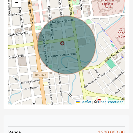
−
Leaflet
|
©
OpenStreetMap
1.300.000,00
Venda