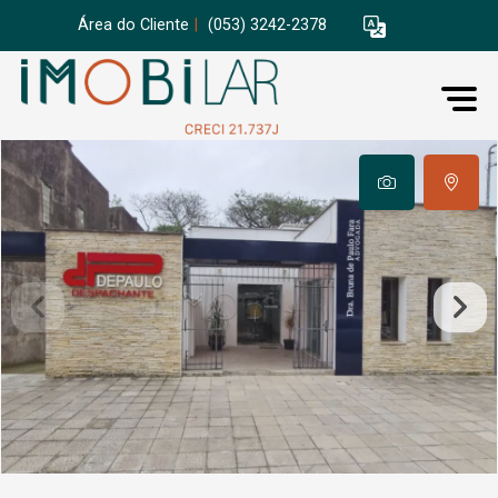
Área do Cliente
|
(053) 3242-2378