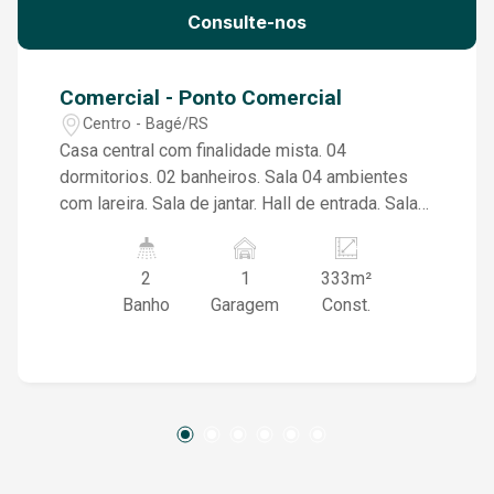
Consulte-nos
Comercial - Ponto Comercial
Centro - Bagé/RS
Casa central com finalidade mista. 04
dormitorios. 02 banheiros. Sala 04 ambientes
com lareira. Sala de jantar. Hall de entrada. Sala
de visita. Escritorio. Copa. Ampla Cozinha. apto
parte superior. area de serviço. Poço. jardim.
2
1
333m²
Patio. Garagem. 333 metros quadrados de area
Banho
Garagem
Const.
privativa. 388 metros quadrados de area total.
Obs. Entrada também pela rua Barão do
Amazonas.