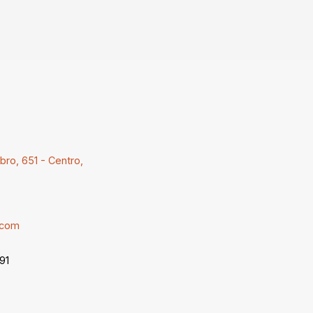
ro, 651 - Centro,
.com
91