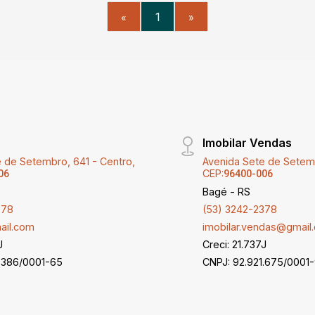
«
1
»
Imobilar Vendas
 de Setembro, 641 - Centro,
Avenida Sete de Setemb
CEP:
06
96400-006
Bagé - RS
378
(53) 3242-2378
ail.com
imobilar.vendas@gmail
J
Creci: 21.737J
3.386/0001-65
CNPJ: 92.921.675/0001-