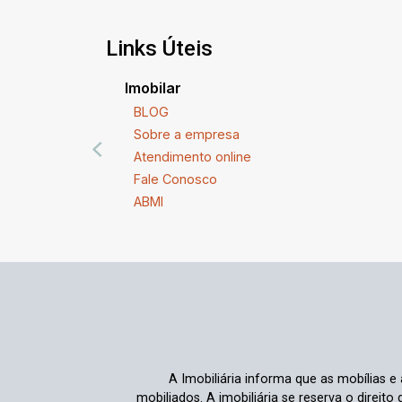
conforto e múltiplas possibilidades em
um só endereço!
Links Úteis
Imobilar
BLOG
Sobre a empresa
Atendimento online
Fale Conosco
ABMI
A Imobiliária informa que as mobílias 
mobiliados. A imobiliária se reserva o direit