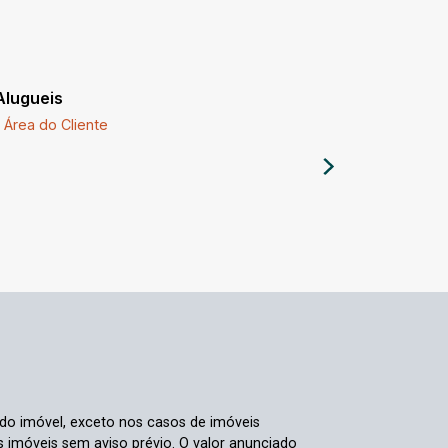
Alugueis
Imóveis a
Área do Cliente
Comprar 
 do imóvel, exceto nos casos de imóveis
us imóveis sem aviso prévio. O valor anunciado