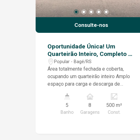
Consulte-nos
Oportunidade Única! Um
Quarteirão Inteiro, Completo e
Pronto para Grandes Negócios!
Popular - Bagé/RS
Área totalmente fechada e coberta,
ocupando um quarteirão inteiro Amplo
espaço para carga e descarga de
caminhões e mercadorias Diversas
salas para escritórios, reuniões e
5
8
500 m²
setores administrativos, almoxarifado e
Banho
Garagens
Const.
guarita Garagem coberta com
capacidade para vários ônibus
Refeitório completo, com banheiros e
espaço gourmet com churrasqueira