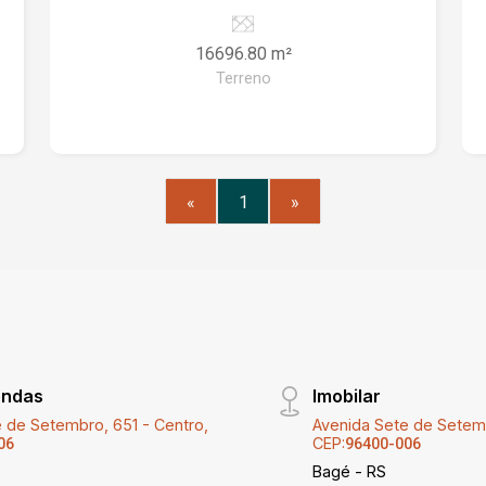
16696.80 m²
Terreno
«
1
»
endas
Imobilar
 de Setembro, 651 - Centro,
Avenida Sete de Setemb
CEP:
06
96400-006
Bagé - RS