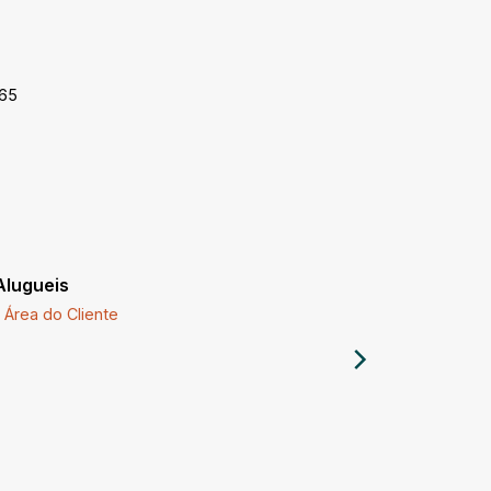
-65
Alugueis
Imóveis a
Área do Cliente
Comprar 