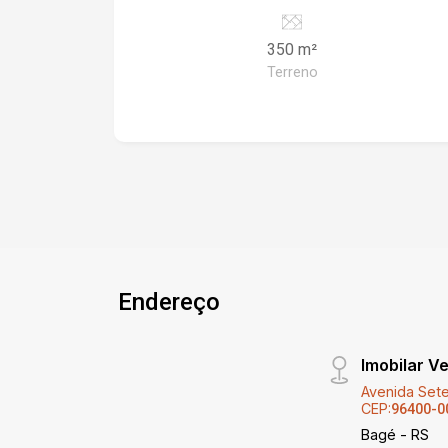
Projeto residencial incluso! Fale
conosco e conheça a sua nova morada!
350 m²
Terreno
Endereço
Imobilar V
Avenida Sete
CEP:
96400-0
Bagé - RS