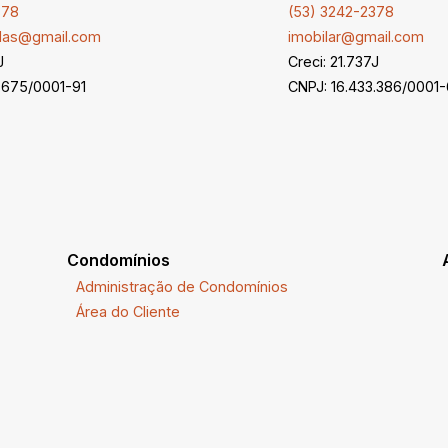
378
(53) 3242-2378
ndas@gmail.com
imobilar@gmail.com
J
Creci: 21.737J
.675/0001-91
CNPJ: 16.433.386/0001
Condomínios
Administração de Condomínios
Área do Cliente