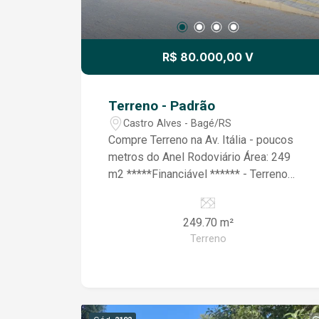
R$ 80.000,00 V
Terreno - Padrão
Castro Alves - Bagé/RS
Compre Terreno na Av. Itália - poucos
metros do Anel Rodoviário Área: 249
m2 *****Financiável ****** - Terreno
Murado - Documentação em dia - Sem
dívidas - Rua Calçada - Há poucos
249.70 m²
minutos do centro
Terreno