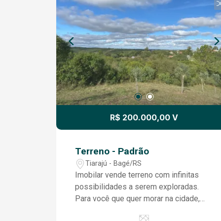
seu próprio negócio ou ambas as
opções, as possibilidades são infinitas
neste terreno multifuncional.
Investimento com Potencial: Como uma
propriedade central, este terreno
oferece um excelente potencial de
valorização, seja para uso pessoal ou
como investimento. Aproveite a
demanda contínua por espaços
residenciais e comerciais no bairro
R$ 200.000,00 V
centro, garantindo retornos sólidos para
o futuro. Não perca esta oportunidade
de adquirir um terreno tão versátil e
Terreno - Padrão
estrategicamente localizado. Entre em
Tiarajú - Bagé/RS
contato hoje mesmo para mais
Imobilar vende terreno com infinitas
informações e agende uma visita!
possibilidades a serem exploradas.
Para você que quer morar na cidade,
mas não abre mão do sossego, da