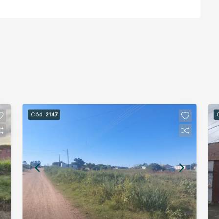
Cód.
2147