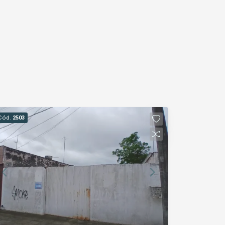
Cód.
2503