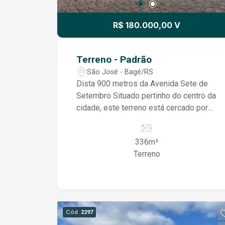
R$ 180.000,00 V
Terreno - Padrão
São José - Bagé/RS
Dista 900 metros da Avenida Sete de
Setembro Situado pertinho do centro da
cidade, este terreno está cercado por
conveniências urbanas e acessos
fáceis a serviços essenciais. Com uma
336m²
localização central, é ideal para quem
Terreno
busca conveniência e mobilidade.
Versatilidade sem Limites: Com uma
área espaçosa de 336 m², há espaço
suficiente para realizar seus projetos
residenciais e comerciais. Seja para
Cód.
2297
construir a casa dos seus sonhos, abrir