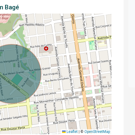
em Bagé
Leaflet
|
©
OpenStreetMap