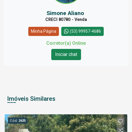
Simone Aliano
CRECI 80780 - Venda
Minha Página
(53) 99957-4686
Corretor(a) Online
Iniciar chat
Imóveis Similares
Cód.
2625