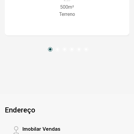
constante valorização, com bom padrão
500m²
construtivo no entorno e fácil acesso. Ideal para
Terreno
construção residencial ou projeto com potencial
de valorização futura. ? Localização privilegiada
? Amplo potencial construtivo ? Estudam-se
propostas
Endereço
Imobilar Vendas