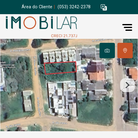
Área do Cliente
|
(053) 3242-2378