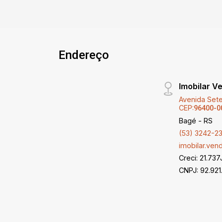
Endereço
Imobilar V
Avenida Sete
CEP:
96400-0
Bagé - RS
(53) 3242-2
imobilar.ve
Creci: 21.737
CNPJ: 92.921