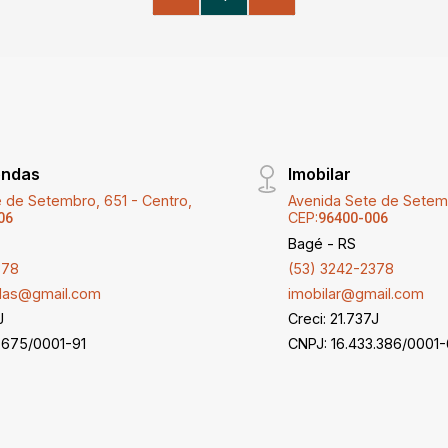
maiores informações.
endas
Imobilar
 de Setembro, 651 - Centro,
Avenida Sete de Setemb
CEP:
06
96400-006
Bagé - RS
378
(53) 3242-2378
ndas@gmail.com
imobilar@gmail.com
J
Creci: 21.737J
.675/0001-91
CNPJ: 16.433.386/0001