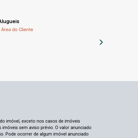
Alugueis
Imóveis a
Área do Cliente
Comprar 
 do imóvel, exceto nos casos de imóveis
us imóveis sem aviso prévio. O valor anunciado
ão. Pode ocorrer de algum imóvel anunciado