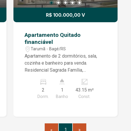
R$ 100.000,00 V
Apartamento Quitado
financiável
Tarumã - Bagé/RS
Apartamento de 2 dormitórios, sala,
cozinha e banheiro para venda.
Residencial Sagrada Família,
condomínio com portaria 24 horas,
sistema de monitoramento, salão de
2
1
43.15 m²
festas, playground, quadra
Dorm.
Banho
Const.
poliesportiva, estacionamento rotativo
para moradores, hidrômetro individual.
Imóvel quitado, financiável pelo
Programa Minha Casa Minha Vida. Entre
em contato com a Corretora para
«
1
»