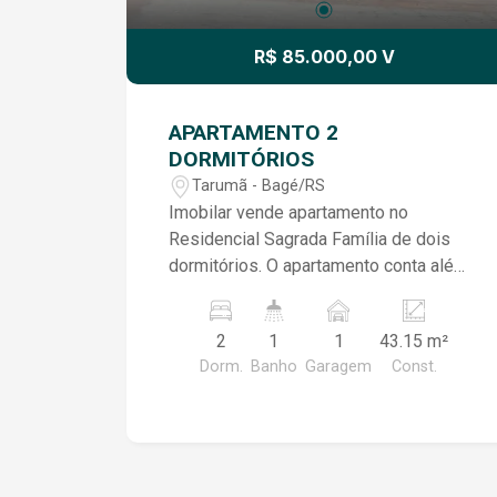
R$ 85.000,00 V
APARTAMENTO 2
DORMITÓRIOS
Tarumã - Bagé/RS
Imobilar vende apartamento no
Residencial Sagrada Família de dois
dormitórios. O apartamento conta além
dos dois dormitórios, com banheiro,
sala e cozinha integradas. Apartamento
2
1
1
43.15 m²
bem conservado, de terceiro andar!
Dorm.
Banho
Garagem
Const.
Condomínio com playground e salão de
festas, além de câmeras de
monitoramento na entrada do blocos e
portaria 24 horas. Agende uma visita ao
local ou solicite mais informações.