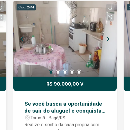
Cód.
2444
R$ 90.000,00 V
Se você busca a oportunidade
de sair do aluguel e conquistar
seu próprio imóvel, esta é a
Tarumã - Bagé/RS
chance ideal!
Realize o sonho da casa própria com