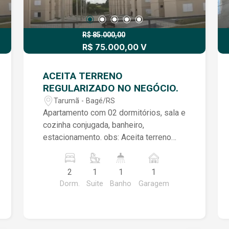
R$ 85.000,00
R$ 75.000,00 V
ACEITA TERRENO
REGULARIZADO NO NEGÓCIO.
Tarumã - Bagé/RS
Apartamento com 02 dormitórios, sala e
cozinha conjugada, banheiro,
estacionamento. obs: Aceita terreno
regularizado no negócio.
2
1
1
1
Dorm.
Suite
Banho
Garagem