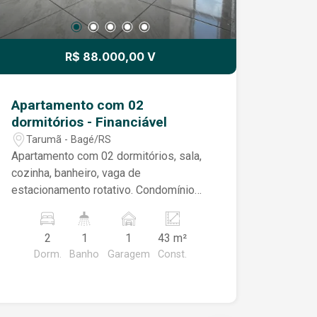
R$ 88.000,00 V
Apartamento com 02
dormitórios - Financiável
Tarumã - Bagé/RS
Apartamento com 02 dormitórios, sala,
cozinha, banheiro, vaga de
estacionamento rotativo. Condomínio
com portaria 24h, sistema de
monitoramento, playground, quadra de
2
1
1
43 m²
esportes, salão de festas. Financiável.
Dorm.
Banho
Garagem
Const.