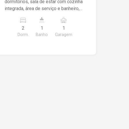
dormitórios, sala de estar com cozinha
integrada, área de serviço e banheiro,
no Residencial Sagrada Família! Fale
conosco e agende a sua visita!
2
1
1
Dorm.
Banho
Garagem