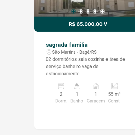
R$ 65.000,00 V
sagrada familia
São Martins - Bagé/RS
02 dormitórios sala cozinha e área de
serviço banheiro vaga de
estacionamento
2
1
1
55 m²
Dorm.
Banho
Garagem
Const.