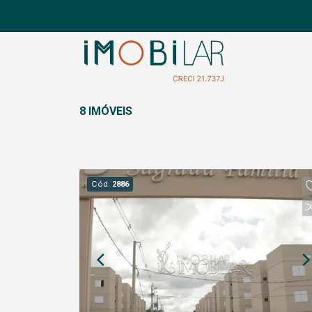
8 IMÓVEIS
Cód.
2886