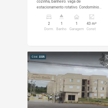
cozinha, banheiro. vaga de
estacionamento rotativo. Condomínio
com portaria 24h, sistema de
monitoramento, playground, quadra de
2
1
1
43 m²
esportes, salão de festas. Apartamento
Dorm.
Banho
Garagem
Const.
Quitado. Financiável.
Cód.
2225