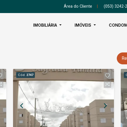
Área do Cliente
|
(053) 3242-
IMOBILIÁRIA
IMÓVEIS
CONDOM
Re
Cód.
2747