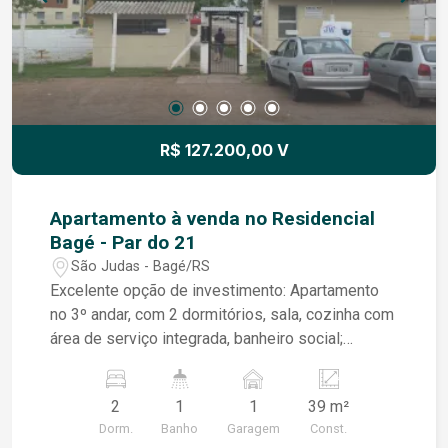
R$ 127.200,00 V
Apartamento à venda no Residencial
Bagé - Par do 21
São Judas - Bagé/RS
Excelente opção de investimento: Apartamento
no 3º andar, com 2 dormitórios, sala, cozinha com
área de serviço integrada, banheiro social;
Condomínio possui campo de futebol,
playground, salão de festas, estacionamento
2
1
1
39 m²
rotativo, portaria virtual 24 h. Agende a sua visita!
Dorm.
Banho
Garagem
Const.