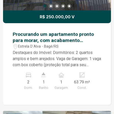
R$ 250.000,00 V
Procurando um apartamento pronto
para morar, com acabamento
impecável e localização privilegiada?
Estrela D`Alva - Bagé/RS
Acabou de encontrar!
Destaques do Imóvel: Dormitórios: 2 quartos
amplos e bem arejados. Vaga de Garagem: 1 vaga
com box coberto (proteção total para seu
veículo). ? Investimento: Valor: R$ 250.000,00
Facilidade: Aceita Financiamento Bancário e você
2
1
1
63.79 m²
pode usar seu FGTS! Localização Estratégica O
Dorm.
Banho
Garagem
Const.
Residencial das Flores II oferece a praticidade
que você precisa no dia a dia, com fácil acesso a
comércios, escolas e transporte. Não perca essa
chance de sair do aluguel! Gostou? Quer fazer
uma simulação ou agendar uma visita? Entre em