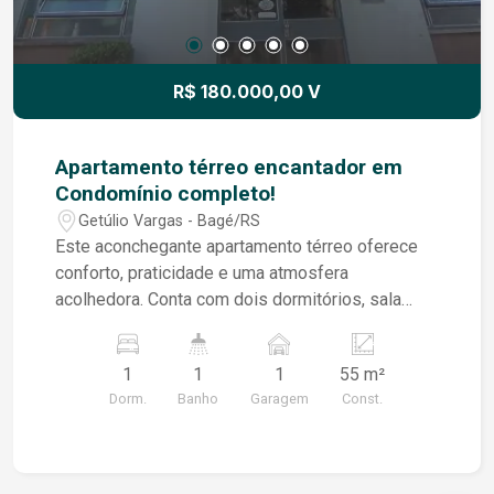
R$ 180.000,00 V
Apartamento térreo encantador em
Condomínio completo!
Getúlio Vargas - Bagé/RS
Este aconchegante apartamento térreo oferece
conforto, praticidade e uma atmosfera
acolhedora. Conta com dois dormitórios, sala
ampla e iluminada, cozinha funcional e banheiro
social ? todos os ambientes muito bem arejados
1
1
1
55 m²
e planejados para o seu bem-estar. Localizado
Dorm.
Banho
Garagem
Const.
em um condomínio excelente e superorganizado,
você e sua família poderão desfrutar de uma
estrutura completa: playground com vários
brinquedos, salão de festas amplo e totalmente