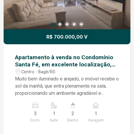
R$ 700.000,00 V
Apartamento à venda no Condomínio
Santa Fé, em excelente localização,
unindo conforto, praticidade e ótima
Centro - Bagé/RS
orientação solar
Muito bem iluminado e arejado, o imóvel recebe o
sol da manhã, que entra plenamente na sala,
proporcionando um ambiente agradável e
acolhedor ao longo do dia. A sala é ampla, com
sacada integrada, equipada com churrasqueira
3
1
2
1
elétrica e uma pia de apoio, tornando o ambiente
Dorm.
Suite
Banho
Garagem
perfeito para receber e aproveitar bons
momentos. O apartamento conta com móveis