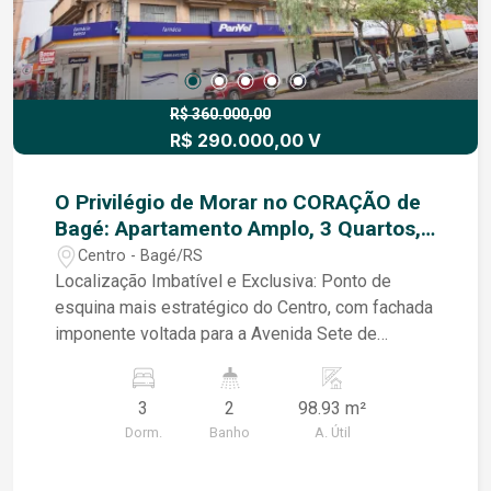
R$ 360.000,00
R$ 290.000,00 V
O Privilégio de Morar no CORAÇÃO de
Bagé: Apartamento Amplo, 3 Quartos,
Vista Eterna para Av. Sete de
Centro - Bagé/RS
Setembro!!
Localização Imbatível e Exclusiva: Ponto de
esquina mais estratégico do Centro, com fachada
imponente voltada para a Avenida Sete de
Setembro. Tudo o que você precisa está a
poucos passos: bancos, comércio, lazer e a
3
2
98.93 m²
beleza da Praça. Espaço e Conforto para a
Dorm.
Banho
A. Útil
Família: Com 3 quartos, este apartamento foi
pensado para quem não abre mão de conforto e