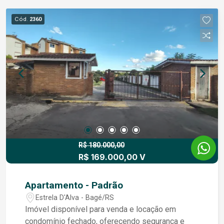
Cód.
2360
R$ 180.000,00
R$ 169.000,00 V
Apartamento - Padrão
Estrela D'Alva - Bagé/RS
Imóvel disponível para venda e locação em
condomínio fechado, oferecendo segurança e