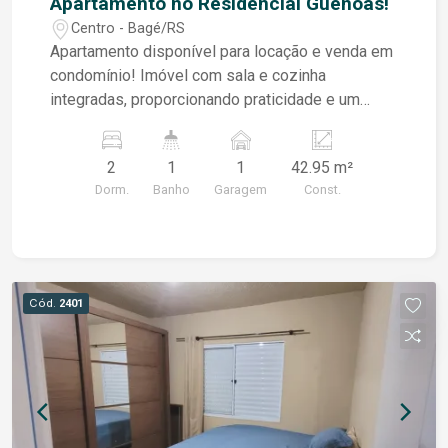
Apartamento no Residencial Guenoas!
bem cuidado. O condomínio fechado oferece
Centro - Bagé/RS
ainda a tranquilidade de um ambiente seguro,
Apartamento disponível para locação e venda em
com infraestrutura planejada para proporcionar
condomínio! Imóvel com sala e cozinha
bem-estar aos moradores.
integradas, proporcionando praticidade e um
ambiente moderno. Conta com banheiro social e
2 dormitórios, ideal para quem busca praticidade.
2
1
1
42.95 m²
Agende uma visita.
Dorm.
Banho
Garagem
Const.
Cód.
2401