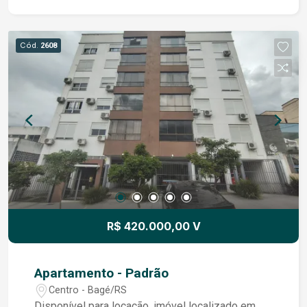
planejados, bem distribuídos. São três
dormitórios, sendo uma suíte, garantindo conforto
e privacidade. Todos os ambientes com
Cód.
2608
excelente ventilação natural e ótima incidência de
luz solar. O imóvel dispõe ainda de vaga de
garagem e está localizado em um condomínio
tranquilo e bem organizado, que oferece um
salão de festas compacto, ideal para pequenos
encontros. Um apartamento amplo, ensolarado,
bem cuidado e com localização privilegiada,
perfeito para quem busca qualidade de vida e
conforto no dia a dia.
R$ 420.000,00 V
Apartamento - Padrão
Centro - Bagé/RS
Disponível para locação, imóvel localizado em