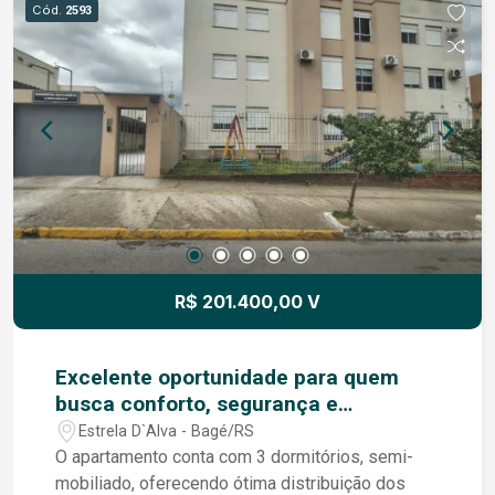
Cód.
2593
contato conosco.
R$ 201.400,00 V
Excelente oportunidade para quem
busca conforto, segurança e
praticidade em um dos bairros mais
Estrela D`Alva - Bagé/RS
tradicionais da cidade.
O apartamento conta com 3 dormitórios, semi-
mobiliado, oferecendo ótima distribuição dos