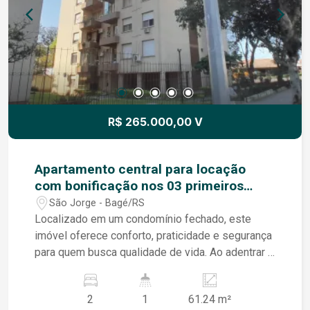
R$ 265.000,00 V
Apartamento central para locação
com bonificação nos 03 primeiros
meses!!!
São Jorge - Bagé/RS
Localizado em um condomínio fechado, este
imóvel oferece conforto, praticidade e segurança
para quem busca qualidade de vida. Ao adentrar o
espaço, somos recebidos por uma sala
aconchegante integrada à cozinha, criando um
2
1
61.24 m²
ambiente amplo, funcional e perfeito para o