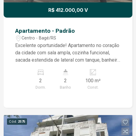
R$ 412.000,00 V
Apartamento - Padrão
Centro - Bagé/RS
Excelente oportunidade! Apartamento no coração
da cidade com sala ampla, cozinha funcional,
sacada estendida de lateral com tanque, banheiro
de apoio, dois dormitórios ambos com ótimo
tamanho e uma belíssima vista, banheiro social,
2
2
100 m²
localizado no centro da cidade em condomínio
Dorm.
Banho
Const.
fechado.
Cód.
2575