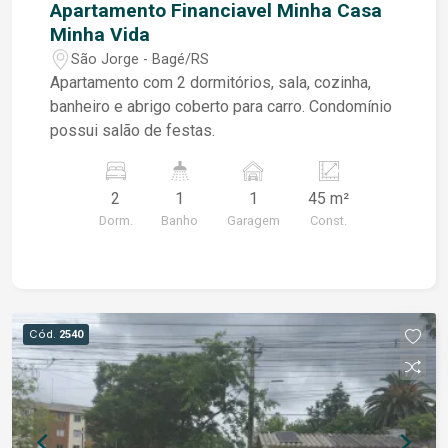
Apartamento Financiavel Minha Casa
Minha Vida
São Jorge - Bagé/RS
Apartamento com 2 dormitórios, sala, cozinha,
banheiro e abrigo coberto para carro. Condomínio
possui salão de festas.
2
1
1
45 m²
Dorm.
Banho
Garagem
Const.
Cód.
2540