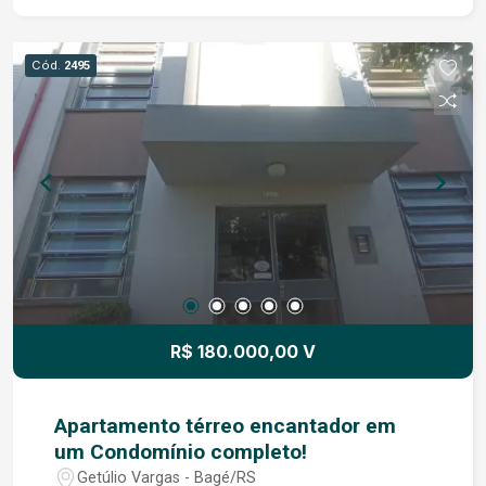
de ambientes generosos. Diga adeus aos
espaços apertados! Vistas Panorâmicas:
Localizado em andar privilegiado, ele oferece
Cód.
2495
uma vista desimpedida e definitiva da Praça do
Coreto ? um espetáculo que se renova a cada
estação. Este é o momento de Quebrar as Regras
do mercado e garantir um imóvel que une
raridade e localização. Imóveis com essa
localização e características não ficam
disponíveis por muito tempo. Não perca a chance
de transformar esse sonho em sua nova
realidade. Entre em contato agora mesmo para
agendar sua visita exclusiva. Não espere que
este cartão-postal seja vendido para outra
R$ 180.000,00 V
pessoa. Seu novo estilo de vida espera por você!
Apartamento térreo encantador em
um Condomínio completo!
Getúlio Vargas - Bagé/RS