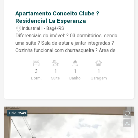
Apartamento Conceito Clube ?
Residencial La Esperanza
Industrial I - Bagé/RS
Diferenciais do imóvel: ? 03 dormitórios, sendo
uma suíte ? Sala de estar e jantar integradas ?
Cozinha funcional com churrasqueira ? Área de
serviço independente ? Banheiro social ? Box
para 1 carro Condomínio Clube para toda a
3
1
1
1
família: ? Piscina adulto ? Piscina infantil ? Salão
Dorm.
Suite
Banho
Garagem
de festas ? Playground ? Espaços planejados
para convivência e bem-estar - Portaria Virtual 24
horas. Se você busca um imóvel moderno,
completo e com excelente infraestrutura de lazer,
este é o lugar ideal para viver com qualidade e
Cód.
2549
tranquilidade. Entre em contato e agende uma
visita!