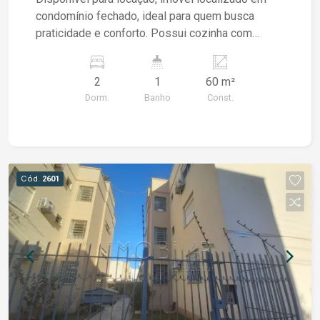
condomínio fechado, ideal para quem busca
praticidade e conforto. Possui cozinha com
balcão, pia e armário aéreo, integrada à
lavanderia, sala ampla e bem iluminada, 02
2
1
60 m²
dormitórios, banheiro social e pequeno pátio
Dorm.
Banho
Const.
privativo. O condomínio conta com boa
infraestrutura, oferecendo um ambiente
organizado e agradável para morar. Entre em
contato para mais informações e agende uma
visita.
Cód.
2601