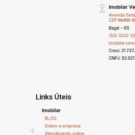
Imobilar V
Avenida Sete
CEP:
96400-0
Bagé - RS
(53) 3242-2
imobilar.ve
Creci: 21.737
CNPJ: 92.921
Links Úteis
Imobilar
BLOG
Sobre a empresa
Atendimento online