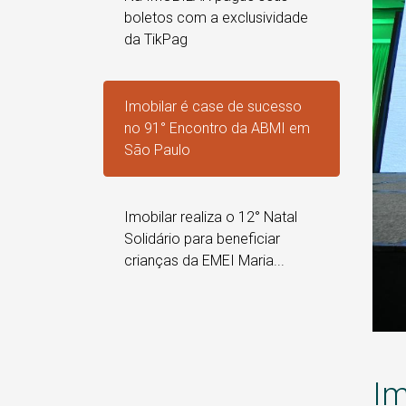
boletos com a exclusividade
da TikPag
Imobilar é case de sucesso
no 91° Encontro da ABMI em
São Paulo
Imobilar realiza o 12° Natal
Solidário para beneficiar
crianças da EMEI Maria...
Im