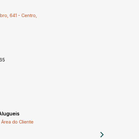
ro, 641 - Centro,
-65
Alugueis
Imóveis a
Área do Cliente
Comprar 