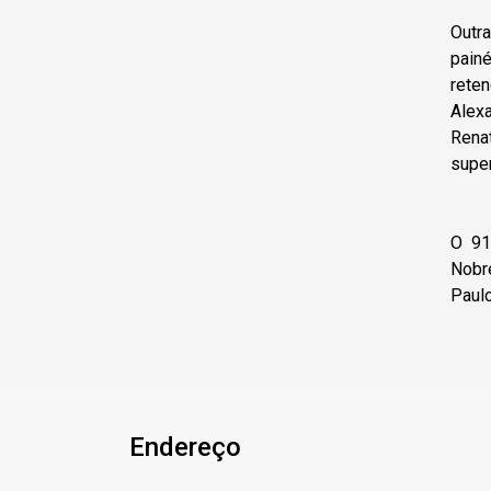
Outr
pain
rete
Alexa
Rena
supe
O 91
Nobr
Paulo
Endereço