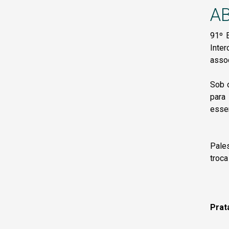
AB
91º 
Inte
assoc
Sob o
para
esse
Pales
troca
Prat