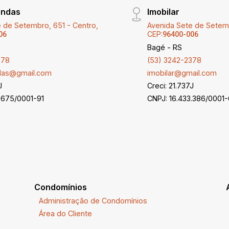
endas
Imobilar
 de Setembro, 651 - Centro,
Avenida Sete de Setemb
CEP:
06
96400-006
Bagé - RS
378
(53) 3242-2378
ndas@gmail.com
imobilar@gmail.com
J
Creci: 21.737J
.675/0001-91
CNPJ: 16.433.386/0001
Condomínios
Administração de Condomínios
Área do Cliente