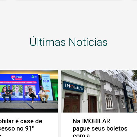
Cozinha planejada Área Gourmet
Garagem para 2 carros Quintal
espaçoso com jardim
Últimas Notícias
bilar é case de
Na IMOBILAR
cesso no 91°
pague seus boletos
...
com a ...