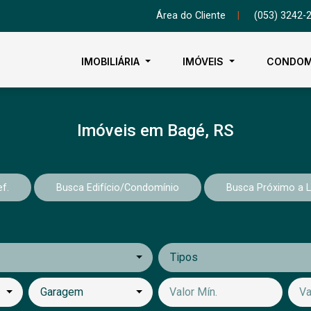
Área do Cliente
|
(053) 3242-
IMOBILIÁRIA
IMÓVEIS
CONDOM
Imóveis em Bagé, RS
f.
Busca Edifício/Condomínio
Busca Próximo a 
Tipos
Garagem