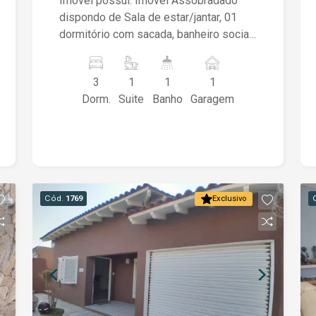
Imóvel possui: Imóvel Assobradado
dispondo de Sala de estar/jantar, 01
dormitório com sacada, banheiro social,
circulação, 02 dormitórios, 01 suíte,
cozinha ampla com churrasqueira, pátio
3
1
1
1
e garagem para 01 carro.
Dorm.
Suite
Banho
Garagem
Cód.
1769
Exclusivo