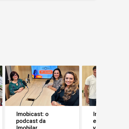
Imobicast: o
Imobilar tem
podcast da
exclusividade
Imobilar
venda d...