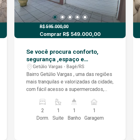
R$ 595.000,00
Comprar R$ 549.000,00
Se você procura conforto,
segurança ,espaço e
localização privilegiada, esta é
Getúlio Vargas - Bagé/RS
a casa ideal para você!
Bairro Getúlio Vargas , uma das regiões
mais tranquilas e valorizadas da cidade,
com fácil acesso a supermercados,
escolas, farmácias e transporte público.
A poucos minutos do centro, ideal para
2
1
1
1
quem busca praticidade sem abrir mão
Dorm.
Suite
Banho
Garagem
da tranquilidade. Características do
imóvel: 3 quartos (sendo 1 suíte) 1
banheiro social Sala ampla com lareira