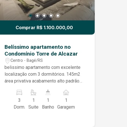
curta distância do centro. Este é o lar
dos seus sonhos esperando por você!
Comprar R$ 1.100.000,00
Belíssimo apartamento no
Condomínio Torre de Alcazar
Centro - Bagé/RS
belissimo apartamento com excelente
localização com 3 dormitórios. 145m2
área privativa acabamento alto padrão
imóvel revitalizado suite master ,lareira,
escritorio ,garagem.
3
1
1
1
Dorm.
Suite
Banho
Garagem