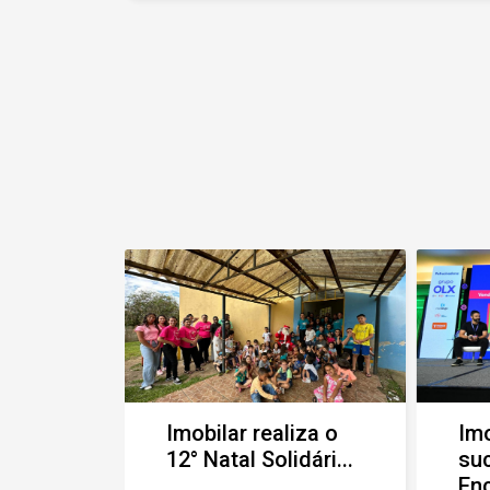
apartamento espaçoso e confortável,
com três dormitórios (sendo uma
suíte), sala de estar com dois
ambientes, lareira e sacada, além de
copa-cozinha e um terraço com
churrasqueira para momentos
inesquecíveis com a família e amigos.
Localização privilegiada, em uma região
central, próxima a farmácias,
supermercados, praças e todas as
facilidades que você precisa no dia a
dia. Seja para morar, investir ou
empreender, este imóvel é uma
excelente escolha! Entre em contato e
agende uma visita!
Imobilar realiza o
Imo
12° Natal Solidári...
su
Enc